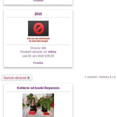
Podalba
2010
Obrázky:
111
Poslední obrázek od:
mikina
sob 04. pro 2010 0:05:35
Podalba
Nahrát obrázek
1 obrázků • Stránka
1
z
1
Kohlerie od Ivanki Repanove