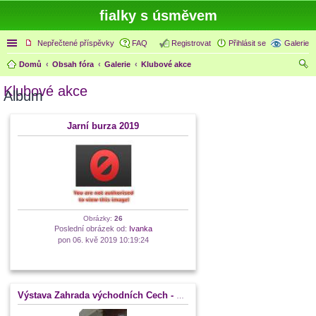
fialky s úsměvem
Rychlé odkazy
Nepřečtené příspěvky
FAQ
Registrovat
Přihlásit se
Galerie
Domů
Obsah fóra
Galerie
Klubové akce
led
Klubové akce
Album
at
Jarní burza 2019
Obrázky:
26
Poslední obrázek od:
Ivanka
pon 06. kvě 2019 10:19:24
Výstava Zahrada východních Čech - Častolovice 2018