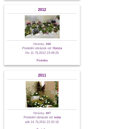
2012
Obrázky:
266
Poslední obrázek od:
Honza
čtv 11. říj 2012 23:49:25
Podalba
2011
Obrázky:
407
Poslední obrázek od:
iveta
pát 14. říj 2011 21:42:16