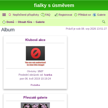
fialky s úsměvem
Rychlé odkazy
Nepřečtené příspěvky
FAQ
Registrovat
Přihlásit se
Galerie
Domů
Obsah fóra
Galerie
led
Album
Právě je sob 08. srp 2026 13:51:27
at
Klubové akce
Obrázky:
1527
Poslední obrázek od:
Ivanka
pon 06. kvě 2019 10:19:24
Podalba
Převzaté galerie