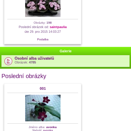
Obrázky:
198
Poslední obrázek od:
saintpaulia
úte 29. pro 2015 14:03:27
Podalba
Galerie
Osobní alba uživatelů
Obrázek:
4785
Poslední obrázky
001
Jméno alba:
avonka
Nahrál:
avonka