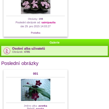
Obrázky:
198
Poslední obrázek od:
saintpaulia
úte 29. pro 2015 14:03:27
Podalba
Galerie
Osobní alba uživatelů
Obrázek:
4785
Poslední obrázky
001
Jméno alba:
avonka
Nahrál:
avonka