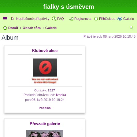
fialky s úsměvem
Rychlé odkazy
Nepřečtené příspěvky
FAQ
Registrovat
Přihlásit se
Galerie
Domů
Obsah fóra
Galerie
led
Album
Právě je sob 08. srp 2026 10:10:45
at
Klubové akce
Obrázky:
1527
Poslední obrázek od:
Ivanka
pon 06. kvě 2019 10:19:24
Podalba
Převzaté galerie