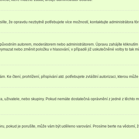
íte, že opravdu nezbytně potřebujete více možností, kontaktujte administrátora fór
 původním autorem, moderátorem nebo administrátorem. Úpravu zahájíte kliknutím n
ymazat nebo změnit položku v hlasování, v případě již uskutečněné volby to tak mů
 Ke čtení, prohlížení, přispívání atd. potřebujete zvláštní autorizaci, kterou může 
óra, uživatele, nebo skupiny. Pokud nemáte dostatečná oprávnění z jedné z těchto mo
fóru, pokud je porušíte, může vám být uděleno varování. Prosíme berte na vědomí, 