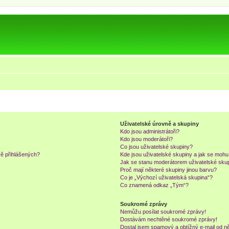
Uživatelské úrovně a skupiny
Kdo jsou administrátoři?
Kdo jsou moderátoři?
Co jsou uživatelské skupiny?
vě přihlášených?
Kde jsou uživatelské skupiny a jak se mohu
Jak se stanu moderátorem uživatelské sku
Proč mají některé skupiny jinou barvu?
Co je „Výchozí uživatelská skupina“?
Co znamená odkaz „Tým“?
Soukromé zprávy
Nemůžu posílat soukromé zprávy!
Dostávám nechtěné soukromé zprávy!
Dostal jsem spamový a obtížný e-mail od ně