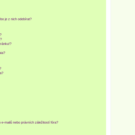
o je z nich odebírat?
h?
ů?
tránku!?
ata?
?
ra?
e-mailů nebo právních záležitostí fóra?