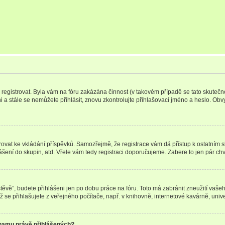
e registrovat. Byla vám na fóru zakázána činnost (v takovém případě se tato skutečn
eni a stále se nemůžete přihlásit, znovu zkontrolujte přihlašovací jméno a heslo. Ob
gistrovat ke vkládání příspěvků. Samozřejmě, že registrace vám dá přístup k ostat
ášení do skupin, atd. Vřele vám tedy registraci doporučujeme. Zabere to jen pár chvi
vštěvě”, budete přihlášeni jen po dobu práce na fóru. Toto má zabránit zneužití vašeh
se přihlašujete z veřejného počítače, např. v knihovně, internetové kavárně, unive
znamu právě přihlášených?