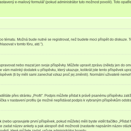
nastavený e-mailový formulář (pokud administrátor tuto možnost povolil). Toto opa
bo tématu. Možná bude nutné se registrovat, než budete moci přispět do diskuze. T
asovat v tomto fóru, atd.”).
upravovat nebo mazat jen svoje příspěvky. Můžete upravit zprávu (někdy jen do ome
e vám malinký dodatek u příspěvku, který ukazuje, kolikrát jste tento příspěvek up
spěvek (ti by měli sami zanechat vzkaz proč jej změnili). Normální uživatelé nem
 uděláte přes stránku „Profil”. Podpis můžete přidat k právě psanému příspěvku zatrž
íčka v nastavení profilu (je možné nepřidávat podpis k vybraným příspěvkům odstra
k (nebo upravujete první příspěvek, pokud můžete) měli byste vidět tlačítko „Přida
yste zadat název ankety a pak alespoň dvě možnosti (nastavte napsáním název otázky
vědí, které můžete zadat, určuje administrátor boardu.