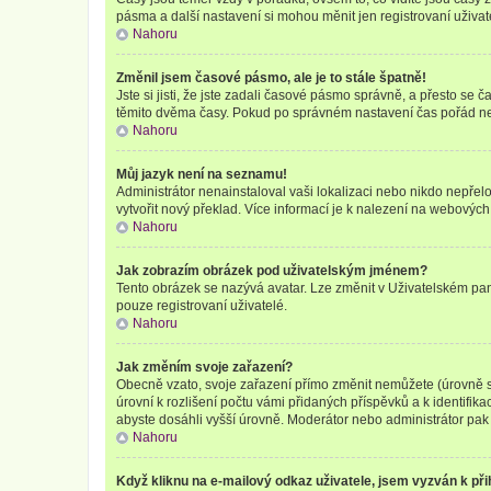
pásma a další nastavení si mohou měnit jen registrovaní uživa
Nahoru
Změnil jsem časové pásmo, ale je to stále špatně!
Jste si jisti, že jste zadali časové pásmo správně, a přesto se
těmito dvěma časy. Pokud po správném nastavení čas pořád ne
Nahoru
Můj jazyk není na seznamu!
Administrátor nenainstaloval vaši lokalizaci nebo nikdo nepřel
vytvořit nový překlad. Více informací je k nalezení na webovýc
Nahoru
Jak zobrazím obrázek pod uživatelským jménem?
Tento obrázek se nazývá avatar. Lze změnit v Uživatelském pane
pouze registrovaní uživatelé.
Nahoru
Jak změním svoje zařazení?
Obecně vzato, svoje zařazení přímo změnit nemůžete (úrovně s
úrovní k rozlišení počtu vámi přidaných příspěvků a k identifik
abyste dosáhli vyšší úrovně. Moderátor nebo administrátor pak 
Nahoru
Když kliknu na e-mailový odkaz uživatele, jsem vyzván k při