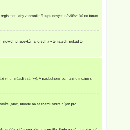
t registrace, aby zabranil přístupu nových návštěvníků na fórum.
ání nových příspěvků na fórech a v tématech, pokud to
zí v horní části stránky). V následném rozhraní je možné si
tavíte „Ano“, budete na seznamu viditelní jen pro
ak, změňte si časové pásmo v profilu. Berte na vědomí, časové