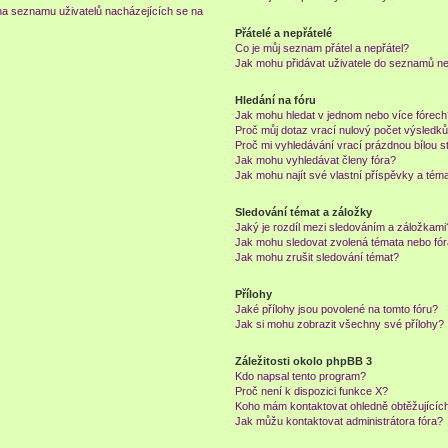
na seznamu uživatelů nacházejících se na
Přátelé a nepřátelé
Co je můj seznam přátel a nepřátel?
Jak mohu přidávat uživatele do seznamů neb
Hledání na fóru
Jak mohu hledat v jednom nebo více fórec
Proč můj dotaz vrací nulový počet výsledk
Proč mi vyhledávání vrací prázdnou bílou s
Jak mohu vyhledávat členy fóra?
Jak mohu najít své vlastní příspěvky a tém
Sledování témat a záložky
Jaký je rozdíl mezi sledováním a záložkami
Jak mohu sledovat zvolená témata nebo fó
Jak mohu zrušit sledování témat?
Přílohy
Jaké přílohy jsou povolené na tomto fóru?
Jak si mohu zobrazit všechny své přílohy?
Záležitosti okolo phpBB 3
Kdo napsal tento program?
Proč není k dispozici funkce X?
Koho mám kontaktovat ohledně obtěžujících 
Jak můžu kontaktovat administrátora fóra?