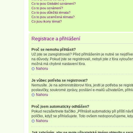
Co to jsou Globální oznámení?
Co to jsou oznámení?
Co to jsou důležitá témata?
Co to jsou uzamčená témata?
Co jsou ikony témat?
Registrace a přihlášení
Proč se nemohu přihlásit?
Už jste se zaregistrovali? Před přihlášením je nutné se nejdřív
na důvody. Pokud jste se registrovali, nebyli jste z fóra vylouč
možná má chybné nastavení fóra.
Nahoru
Je vůbec potřeba se registrovat?
Nemusíte. Je na administrátorovi fóra, jestli je potřeba se re
postavičky, soukromé zprávy, posílání e-mailů uživatelům, přihl
Nahoru
Proč jsem automaticky odhlášen?
Pokud nezaškrtnete tlačítko „Přihlásit automaticky při příští ná
políčko, když se přihlašujete. Toto ovšem nedoporučujeme, když 
Nahoru
Jak zabráním, aby se moje uživatelské jméno objevilo v se