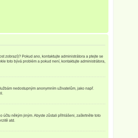
ost zobrazí)? Pokud ano, kontaktujte administrátora a ptejte se
vykle toto bývá problém a pokud není, kontaktujte administrátora,
ním službám nedostupným anonymním uživatelům, jako např.
l.
o účtu někým jiným. Abyste zůstali přihlášeni, zaškrtněte toto
rzitě atd.