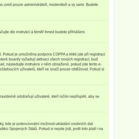
vás uvidí pouze administrátoři, moderátoři a vy sami. Budete
ačujte dle instrukcí a téměř ihned budete přihlášeni.
. Pokud je umožněna podpora COPPA a klikli jste při registraci
teré boardy vyžadují aktivaci všech nových registrací, buď
mail, následujte instrukce v něm obsažené, pokud jste tento e-
ežádoucích
uživatelů, kteří se snaží pouze obtěžovat. Pokud si
videlně odstraňují uživatelé, kteří ničím nepřispěli, aby se
nky, kde je potencionální možnost ukládání osobních dat
i Spojených Států. Pokud si nejste jisti, jestli toto platí i na
.