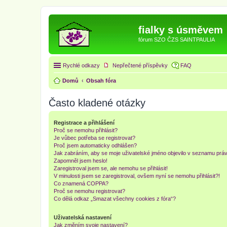
fialky s úsměvem
fórum SZO ČZS SAINTPAULIA
Rychlé odkazy
Nepřečtené příspěvky
FAQ
Domů
Obsah fóra
Často kladené otázky
Registrace a přihlášení
Proč se nemohu přihlásit?
Je vůbec potřeba se registrovat?
Proč jsem automaticky odhlášen?
Jak zabráním, aby se moje uživatelské jméno objevilo v seznamu prá
Zapomněl jsem heslo!
Zaregistroval jsem se, ale nemohu se přihlásit!
V minulosti jsem se zaregistroval, ovšem nyní se nemohu přihlásit?!
Co znamená COPPA?
Proč se nemohu registrovat?
Co dělá odkaz „Smazat všechny cookies z fóra“?
Uživatelská nastavení
Jak změním svoje nastavení?