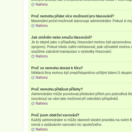
Nahoru
Proč nemohu přidat více možností pro hlasování?
Maximální počet možností stanovuje administrátor. Pokud si mysl
Nahoru
Jak změním nebo smažu hlasování?
Je to stejné jako s příspěvky, hlasování mohou být upravována
spojeno). Pokud nikdo zatím nehlasoval, pak uživatelé mohou v
snažíme zabránit manipulaci s výsledky hlasování.
Nahoru
Proč se nemohu dostat k fóru?
Některá fóra mohou být znepřístupněna určitým lidem či skupinám.
Nahoru
Proč nemohu přidávat přílohy?
Administrátor může povolovat přidávání příloh pro jednotlivá f
nezobrazí se vám tato možnost při odesílání příspěvků.
Nahoru
Proč jsem obdržel varování?
Každý administrátor si může stanovit vlastní pravidla na svém 
nemá s vydáváním varování nic společného.
Nahoru