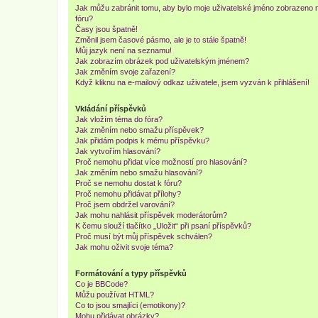
Jak můžu zabránit tomu, aby bylo moje uživatelské jméno zobrazeno 
fóru?
Časy jsou špatně!
Změnil jsem časové pásmo, ale je to stále špatně!
Můj jazyk není na seznamu!
Jak zobrazím obrázek pod uživatelským jménem?
Jak změním svoje zařazení?
Když kliknu na e-mailový odkaz uživatele, jsem vyzván k přihlášení!
Vkládání příspěvků
Jak vložím téma do fóra?
Jak změním nebo smažu příspěvek?
Jak přidám podpis k mému příspěvku?
Jak vytvořím hlasování?
Proč nemohu přidat více možností pro hlasování?
Jak změním nebo smažu hlasování?
Proč se nemohu dostat k fóru?
Proč nemohu přidávat přílohy?
Proč jsem obdržel varování?
Jak mohu nahlásit příspěvek moderátorům?
K čemu slouží tlačítko „Uložit“ při psaní příspěvků?
Proč musí být můj příspěvek schválen?
Jak mohu oživit svoje téma?
Formátování a typy příspěvků
Co je BBCode?
Můžu používat HTML?
Co to jsou smajlíci (emotikony)?
Mohu přidávat obrázky?