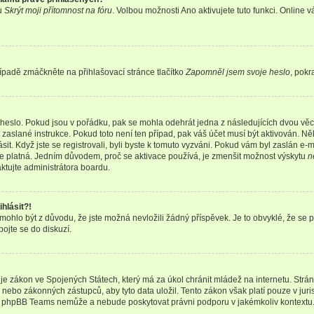
bu
Skrýt moji přítomnost na fóru
. Volbou možnosti
Ano
aktivujete tuto funkci. Online 
ípadě zmáčkněte na přihlašovací stránce tlačítko
Zapomněl jsem svoje heslo
, pokr
heslo. Pokud jsou v pořádku, pak se mohla odehrát jedna z následujících dvou věcí
aslané instrukce. Pokud toto není ten případ, pak váš účet musí být aktivován. Něk
it. Když jste se registrovali, byli byste k tomuto vyzváni. Pokud vám byl zaslán e-
 je platná. Jedním důvodem, proč se aktivace používá, je zmenšit možnost výskytu
n
taktujte administrátora boardu.
hlásit?!
hlo být z důvodu, že jste možná nevložili žádný příspěvek. Je to obvyklé, že se pra
ojte se do diskuzí.
je zákon ve Spojených Státech, který má za úkol chránit mládež na internetu. Strá
nebo zákonných zástupců, aby tyto data uložil. Tento zákon však platí pouze v jurisdikc
, phpBB Teams nemůže a nebude poskytovat právni podporu v jakémkoliv kontextu