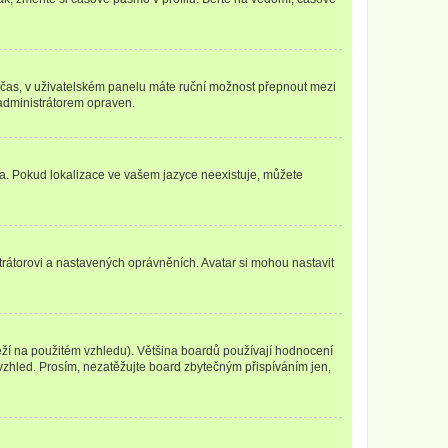
mní čas, v uživatelském panelu máte ruční možnost přepnout mezi
administrátorem opraven.
yka. Pokud lokalizace ve vašem jazyce neexistuje, můžete
trátorovi a nastavených oprávněních. Avatar si mohou nastavit
eží na použitém vzhledu). Většina boardů používají hodnocení
í vzhled. Prosím, nezatěžujte board zbytečným přispíváním jen,