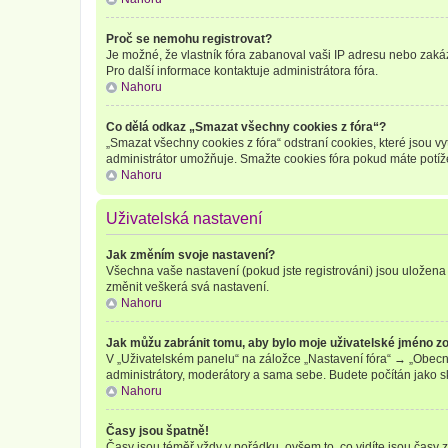
Proč se nemohu registrovat?
Je možné, že vlastník fóra zabanoval vaši IP adresu nebo zakáza
Pro další informace kontaktuje administrátora fóra.
Nahoru
Co dělá odkaz „Smazat všechny cookies z fóra“?
„Smazat všechny cookies z fóra“ odstraní cookies, které jsou v
administrátor umožňuje. Smažte cookies fóra pokud máte potíž
Nahoru
Uživatelská nastavení
Jak změním svoje nastavení?
Všechna vaše nastavení (pokud jste registrováni) jsou uložena 
změnit veškerá svá nastavení.
Nahoru
Jak můžu zabránit tomu, aby bylo moje uživatelské jméno z
V „Uživatelském panelu“ na záložce „Nastavení fóra“ → „Obecn
administrátory, moderátory a sama sebe. Budete počítán jako sk
Nahoru
Časy jsou špatně!
Časy jsou téměř vždy v pořádku, ovšem to, co vidíte jsou časy