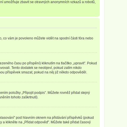
tření umožňuje zbavit se otravných anonymních vzkazů a robotů,
o, co vám je povoleno můžete vidět na spodní části fóra nebo
zeného času po přispění) kliknutím na tlačítko „upravit”. Pokud
ravovali. Tento dodatek se neobjeví, pokud zatím nikdo
ohou příspěvek smazat, pokud na něj již někdo odpověděl.
ením položky „Připojit podpis”. Můžete rovněž přidat stejný
něním tohoto zaškrtnutí).
t hlasování” pod hlavním oknem na přidávání příspěvků (pokud
 a klikněte na „Přidat odpověď”. Můžete také přidat časový