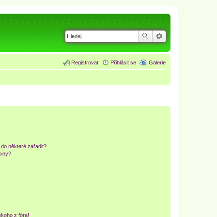
Registrovat
Přihlásit se
Galerie
 do některé zařadit?
piny?
koho z fóra!