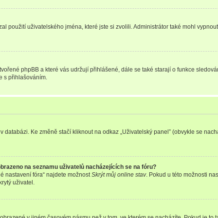
l použití uživatelského jména, které jste si zvolili. Administrátor také mohl vypnou
ytvořené phpBB a které vás udržují přihlášené, dále se také starají o funkce sledov
e s přihlašováním.
v databázi. Ke změně stačí kliknout na odkaz „Uživatelský panel” (obvykle se nachá
obrazeno na seznamu uživatelů nacházejících se na fóru?
é nastavení fóra“ najdete možnost
Skrýt můj online stav
. Pokud u této možnosti nas
rytý uživatel.
 zobrazené v jiném časovém pásmu než v tom, ve kterém se nacházíte. Pokud je to t