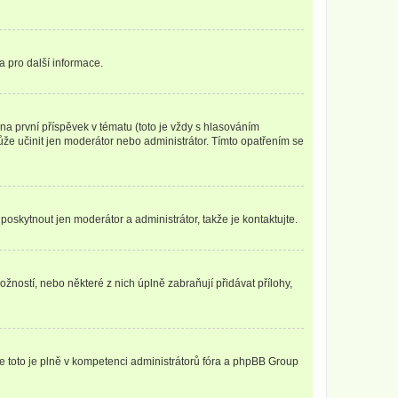
a pro další informace.
a první příspěvek v tématu (toto je vždy s hlasováním
že učinit jen moderátor nebo administrátor. Tímto opatřením se
poskytnout jen moderátor a administrátor, takže je kontaktujte.
žností, nebo některé z nich úplně zabraňují přidávat přílohy,
že toto je plně v kompetenci administrátorů fóra a phpBB Group