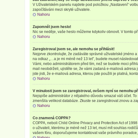
V Uživatelském panelu najdete pod položkou „Nastavení“ vol
započítáváni mezi skryté uživatele.
Nahoru
Zapomněl jsem heslo!
Nic se neděje, vaše heslo můžeme kdykoliv obnovit. V tomto př
Nahoru
Zaregistroval jsem se, ale nemohu se přihlásit!
Nejprve zkontrolujte, že zadáváte správné uživatelské jméno a 
na odkaz „…a je mi méně než 13 let”, budete muset následovat z
Vámi, nebo administrátorem před tím, než se budete moci přihlás
mail neobdrželi, ujistěte se, že vámi zadaná e-mailová adresa
jste jisti, že e-mailová adresa, kterou jste použili je platná, kon
Nahoru
V minulosti jsem se zaregistroval, ovšem nyní se nemohu při
Nejspíše administrátor z nějakého důvodu smazal váš účet. To mo
zmenšila velikost databáze. Zkuste se zaregistrovat znovu a zap
Nahoru
Co znamená COPPA?
COPPA, neboli Child Online Privacy and Protection Act of 1998 
o uživateli, kterému je méně než 13 let, musí mít souhlas rodičů 
vašem fóru, doporučujeme kontaktovat vaše právního poradce
Nahoru