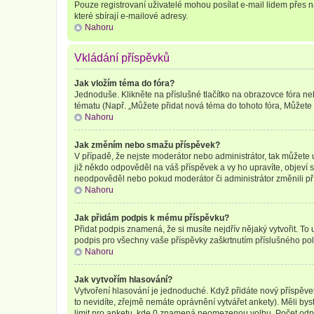
Pouze registrovaní uživatelé mohou posílat e-mail lidem přes 
které sbírají e-mailové adresy.
Nahoru
Vkládání příspěvků
Jak vložím téma do fóra?
Jednoduše. Klikněte na příslušné tlačítko na obrazovce fóra ne
tématu (Např. „Můžete přidat nová téma do tohoto fóra, Můžete hl
Nahoru
Jak změním nebo smažu příspěvek?
V případě, že nejste moderátor nebo administrátor, tak můžete 
již někdo odpověděl na váš příspěvek a vy ho upravíte, objeví s
neodpověděl nebo pokud moderátor či administrátor změnili pří
Nahoru
Jak přidám podpis k mému příspěvku?
Přidat podpis znamená, že si musíte nejdřív nějaký vytvořit. To
podpis pro všechny vaše příspěvky zaškrtnutím příslušného pol
Nahoru
Jak vytvořím hlasování?
Vytvoření hlasování je jednoduché. Když přidáte nový příspěve
to nevidíte, zřejmě nemáte oprávnění vytvářet ankety). Měli b
limit pro anketu, kde 0 znamená neomezenou volbu. Počet odpo