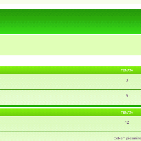
TÉMATA
3
9
TÉMATA
42
Celkem přesměro