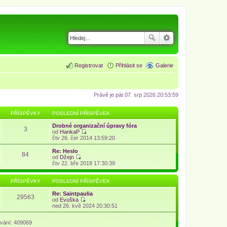
Registrovat
Přihlásit se
Galerie
Právě je pát 07. srp 2026 20:53:59
PŘÍSPĚVKY
POSLEDNÍ PŘÍSPĚVEK
Drobné organizační úpravy fóra
3
od
HankaP
Z
čtv 26. čer 2014 13:59:20
o
b
Re: Heslo
84
r
od
Džejn
a
Z
čtv 22. bře 2018 17:30:39
z
o
i
b
t
r
PŘÍSPĚVKY
POSLEDNÍ PŘÍSPĚVEK
p
a
o
z
Re: Saintpaulia
29563
s
i
od
Evuška
l
t
Z
ned 26. kvě 2024 20:30:51
e
p
o
d
o
b
n
vání: 409069
s
r