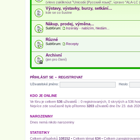
(vlevo zakliknout "Unicode [Русский язык]", vpravo "ALA-LC (L
Výstavy, výstavky, burzy, setkání...
kde se co šustne
Nákup, prodej, výměna...
Subfórum:
Inzeráty - nabízím, hledám...
Různé
Subfórum:
Recepty
Archivní
(jen pro čtení)
PŘIHLÁSIT SE
•
REGISTROVAT
Uživatelské jméno:
Heslo:
KDO JE ONLINE
Ve fóru je celkem
536
uživatelů :: 0 registrovaných, 0 skrytých a 536 ho
Nejvíce zde současně bylo přítomno
3203
uživatelů dne čtv 23. dub 202
NAROZENINY
Dnes nemá nikdo narozeniny
STATISTIKY
Celkem příspěvků
108152
• Celkem témat
634
• Celkem zaregistrovaný