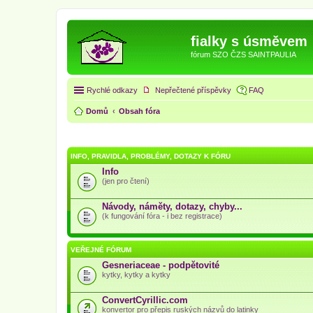
fialky s úsměvem
fórum SZO ČZS SAINTPAULIA
Rychlé odkazy
Nepřečtené příspěvky
FAQ
Domů
Obsah fóra
INFO, PRAVIDLA, PROBLÉMY, DOTAZY K FÓRU
Info
(jen pro čtení)
Návody, náměty, dotazy, chyby...
(k fungování fóra - i bez registrace)
VEŘEJNÉ FÓRUM
Gesneriaceae - podpětovité
kytky, kytky a kytky
ConvertCyrillic.com
konvertor pro přepis ruských názvů do latinky