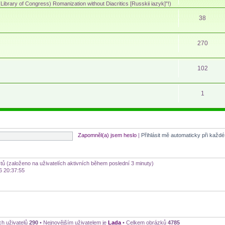
ibrary of Congress) Romanization without Diacritics [Russkii iazyk]"!)
38
270
102
1
Zapomněl(a) jsem heslo
|
Přihlásit mě automaticky při každ
stů (založeno na uživatelích aktivních během poslední 3 minuty)
6 20:37:55
ch uživatelů
290
• Nejnovějším uživatelem je
Lada
• Celkem obrázků
4785