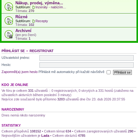
Nákup, prodej, výměna...
Subfórum:
Inzeráty - nabízím, hledám...
Témata:
270
Různé
Subfórum:
Recepty
Témata:
102
Archivní
(jen pro čtení)
Témata:
1
PŘIHLÁSIT SE
•
REGISTROVAT
Uživatelské jméno:
Heslo:
Zapomněl(a) jsem heslo
Přihlásit mě automaticky při každé návštěvě
KDO JE ONLINE
Ve fóru je celkem
331
uživatelů :: 0 registrovaných, 0 skrytých a 331 hostů (založeno na
uživatelích aktivních během poslední 3 minuty)
Nejvíce zde současně bylo přítomno
3203
uživatelů dne čtv 23. dub 2026 20:37:55
NAROZENINY
Dnes nemá nikdo narozeniny
STATISTIKY
Celkem příspěvků
108152
• Celkem témat
634
• Celkem zaregistrovaných uživatelů
290
•
Nejnovějším uživatelem je
Lada
• Celkem obrázků
4785