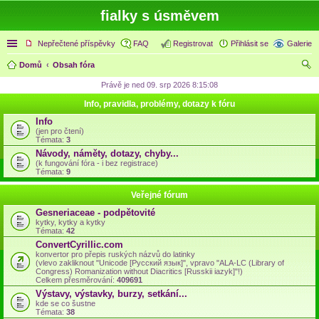
fialky s úsměvem
Rychlé odkazy
Nepřečtené příspěvky
FAQ
Registrovat
Přihlásit se
Galerie
Domů
Obsah fóra
led
Právě je ned 09. srp 2026 8:15:08
at
Info, pravidla, problémy, dotazy k fóru
Info
(jen pro čtení)
Témata:
3
Návody, náměty, dotazy, chyby...
(k fungování fóra - i bez registrace)
Témata:
9
Veřejné fórum
Gesneriaceae - podpětovité
kytky, kytky a kytky
Témata:
42
ConvertCyrillic.com
konvertor pro přepis ruských názvů do latinky
(vlevo zakliknout "Unicode [Русский язык]", vpravo "ALA-LC (Library of
Congress) Romanization without Diacritics [Russkii iazyk]"!)
Celkem přesměrování:
409691
Výstavy, výstavky, burzy, setkání...
kde se co šustne
Témata:
38