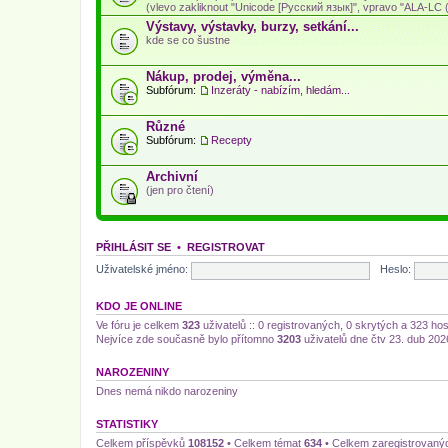
(vlevo zakliknout "Unicode [Русский язык]", vpravo "ALA-LC (L
Výstavy, výstavky, burzy, setkání...
kde se co šustne
Nákup, prodej, výměna...
Subfórum:
Inzeráty - nabízím, hledám...
Různé
Subfórum:
Recepty
Archivní
(jen pro čtení)
PŘIHLÁSIT SE
•
REGISTROVAT
Uživatelské jméno:
Heslo:
KDO JE ONLINE
Ve fóru je celkem
323
uživatelů :: 0 registrovaných, 0 skrytých a 323 ho
Nejvíce zde současně bylo přítomno
3203
uživatelů dne čtv 23. dub 202
NAROZENINY
Dnes nemá nikdo narozeniny
STATISTIKY
Celkem příspěvků
108152
• Celkem témat
634
• Celkem zaregistrovaný