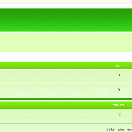
TÉMATA
3
9
TÉMATA
42
Celkem přesměro