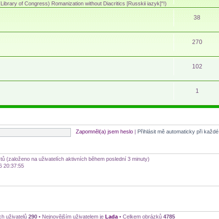
ibrary of Congress) Romanization without Diacritics [Russkii iazyk]"!)
38
270
102
1
Zapomněl(a) jsem heslo
|
Přihlásit mě automaticky při každ
stů (založeno na uživatelích aktivních během poslední 3 minuty)
6 20:37:55
ch uživatelů
290
• Nejnovějším uživatelem je
Lada
• Celkem obrázků
4785