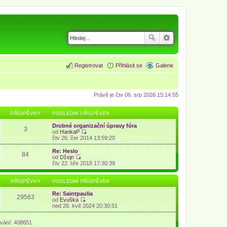
Registrovat
Přihlásit se
Galerie
Právě je čtv 06. srp 2026 15:14:55
PŘÍSPĚVKY
POSLEDNÍ PŘÍSPĚVEK
Drobné organizační úpravy fóra
3
od
HankaP
Z
čtv 26. čer 2014 13:59:20
o
b
Re: Heslo
84
r
od
Džejn
a
Z
čtv 22. bře 2018 17:30:39
z
o
i
b
t
r
PŘÍSPĚVKY
POSLEDNÍ PŘÍSPĚVEK
p
a
o
z
Re: Saintpaulia
29563
s
i
od
Evuška
l
t
Z
ned 26. kvě 2024 20:30:51
e
p
o
d
o
b
n
vání: 408651
s
r