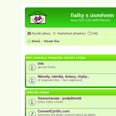
fialky s úsměvem
fórum SZO ČZS SAINTPAULIA
Rychlé odkazy
Nepřečtené příspěvky
FAQ
Domů
Obsah fóra
INFO, PRAVIDLA, PROBLÉMY, DOTAZY K FÓRU
Info
(jen pro čtení)
Návody, náměty, dotazy, chyby...
(k fungování fóra - i bez registrace)
VEŘEJNÉ FÓRUM
Gesneriaceae - podpětovité
kytky, kytky a kytky
ConvertCyrillic.com
konvertor pro přepis ruských názvů do latinky