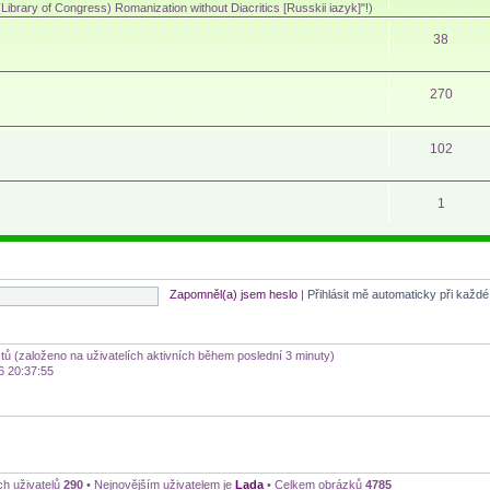
ibrary of Congress) Romanization without Diacritics [Russkii iazyk]"!)
38
270
102
1
Zapomněl(a) jsem heslo
|
Přihlásit mě automaticky při každ
stů (založeno na uživatelích aktivních během poslední 3 minuty)
6 20:37:55
ch uživatelů
290
• Nejnovějším uživatelem je
Lada
• Celkem obrázků
4785