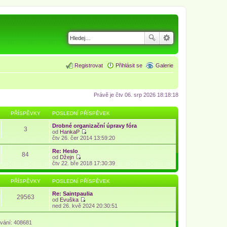
Registrovat
Přihlásit se
Galerie
Právě je čtv 06. srp 2026 18:18:18
PŘÍSPĚVKY
POSLEDNÍ PŘÍSPĚVEK
Drobné organizační úpravy fóra
3
od
HankaP
Z
čtv 26. čer 2014 13:59:20
o
b
Re: Heslo
84
r
od
Džejn
a
Z
čtv 22. bře 2018 17:30:39
z
o
i
b
t
r
PŘÍSPĚVKY
POSLEDNÍ PŘÍSPĚVEK
p
a
o
z
Re: Saintpaulia
29563
s
i
od
Evuška
l
t
Z
ned 26. kvě 2024 20:30:51
e
p
o
d
o
b
n
vání: 408681
s
r