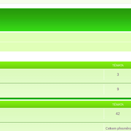
TÉMATA
3
9
TÉMATA
42
Celkem přesměro