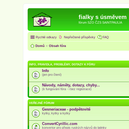
fialky s úsměvem
fórum SZO ČZS SAINTPAULIA
Rychlé odkazy
Nepřečtené příspěvky
FAQ
Domů
Obsah fóra
INFO, PRAVIDLA, PROBLÉMY, DOTAZY K FÓRU
Info
(jen pro čtení)
Návody, náměty, dotazy, chyby...
(k fungování fóra - i bez registrace)
VEŘEJNÉ FÓRUM
Gesneriaceae - podpětovité
kytky, kytky a kytky
ConvertCyrillic.com
konvertor pro přepis ruských názvů do latinky