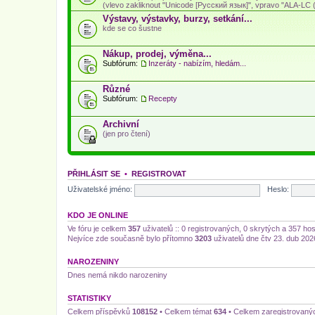
(vlevo zakliknout "Unicode [Русский язык]", vpravo "ALA-LC (L
Výstavy, výstavky, burzy, setkání...
kde se co šustne
Nákup, prodej, výměna...
Subfórum:
Inzeráty - nabízím, hledám...
Různé
Subfórum:
Recepty
Archivní
(jen pro čtení)
PŘIHLÁSIT SE
•
REGISTROVAT
Uživatelské jméno:
Heslo:
KDO JE ONLINE
Ve fóru je celkem
357
uživatelů :: 0 registrovaných, 0 skrytých a 357 ho
Nejvíce zde současně bylo přítomno
3203
uživatelů dne čtv 23. dub 202
NAROZENINY
Dnes nemá nikdo narozeniny
STATISTIKY
Celkem příspěvků
108152
• Celkem témat
634
• Celkem zaregistrovaný