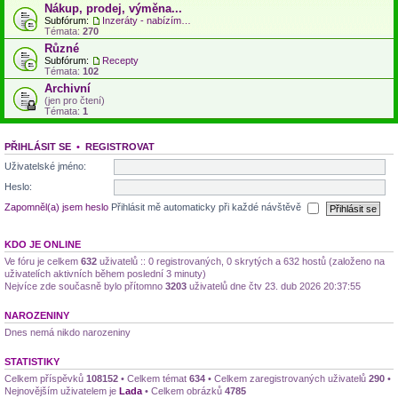
Nákup, prodej, výměna...
Subfórum:
Inzeráty - nabízím, hledám...
Témata:
270
Různé
Subfórum:
Recepty
Témata:
102
Archivní
(jen pro čtení)
Témata:
1
PŘIHLÁSIT SE
•
REGISTROVAT
Uživatelské jméno:
Heslo:
Zapomněl(a) jsem heslo
Přihlásit mě automaticky při každé návštěvě
KDO JE ONLINE
Ve fóru je celkem
632
uživatelů :: 0 registrovaných, 0 skrytých a 632 hostů (založeno na
uživatelích aktivních během poslední 3 minuty)
Nejvíce zde současně bylo přítomno
3203
uživatelů dne čtv 23. dub 2026 20:37:55
NAROZENINY
Dnes nemá nikdo narozeniny
STATISTIKY
Celkem příspěvků
108152
• Celkem témat
634
• Celkem zaregistrovaných uživatelů
290
•
Nejnovějším uživatelem je
Lada
• Celkem obrázků
4785