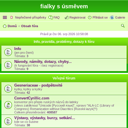
fialky s úsměvem
Rychlé odkazy
Nepřečtené příspěvky
FAQ
Registrovat
Přihlásit se
Galerie
Domů
Obsah fóra
led
Právě je čtv 06. srp 2026 10:58:08
at
Info, pravidla, problémy, dotazy k fóru
Info
(jen pro čtení)
Témata:
3
Návody, náměty, dotazy, chyby...
(k fungování fóra - i bez registrace)
Témata:
9
Veřejné fórum
Gesneriaceae - podpětovité
kytky, kytky a kytky
Témata:
42
ConvertCyrillic.com
konvertor pro přepis ruských názvů do latinky
(vlevo zakliknout "Unicode [Русский язык]", vpravo "ALA-LC (Library of
Congress) Romanization without Diacritics [Russkii iazyk]"!)
Celkem přesměrování:
408587
Výstavy, výstavky, burzy, setkání...
kde se co šustne
Témata:
38