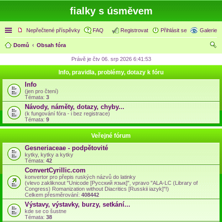
fialky s úsměvem
Rychlé odkazy
Nepřečtené příspěvky
FAQ
Registrovat
Přihlásit se
Galerie
Domů
Obsah fóra
led
Právě je čtv 06. srp 2026 6:41:53
at
Info, pravidla, problémy, dotazy k fóru
Info
(jen pro čtení)
Témata:
3
Návody, náměty, dotazy, chyby...
(k fungování fóra - i bez registrace)
Témata:
9
Veřejné fórum
Gesneriaceae - podpětovité
kytky, kytky a kytky
Témata:
42
ConvertCyrillic.com
konvertor pro přepis ruských názvů do latinky
(vlevo zakliknout "Unicode [Русский язык]", vpravo "ALA-LC (Library of
Congress) Romanization without Diacritics [Russkii iazyk]"!)
Celkem přesměrování:
408442
Výstavy, výstavky, burzy, setkání...
kde se co šustne
Témata:
38