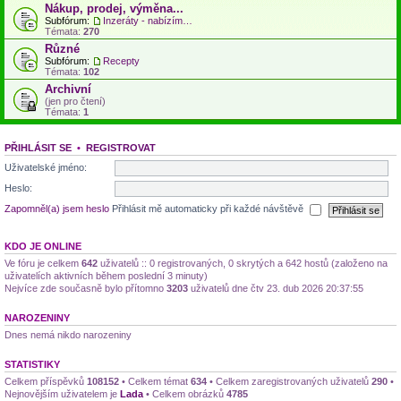
Nákup, prodej, výměna...
Subfórum:
Inzeráty - nabízím, hledám...
Témata:
270
Různé
Subfórum:
Recepty
Témata:
102
Archivní
(jen pro čtení)
Témata:
1
PŘIHLÁSIT SE
•
REGISTROVAT
Uživatelské jméno:
Heslo:
Zapomněl(a) jsem heslo
Přihlásit mě automaticky při každé návštěvě
KDO JE ONLINE
Ve fóru je celkem
642
uživatelů :: 0 registrovaných, 0 skrytých a 642 hostů (založeno na
uživatelích aktivních během poslední 3 minuty)
Nejvíce zde současně bylo přítomno
3203
uživatelů dne čtv 23. dub 2026 20:37:55
NAROZENINY
Dnes nemá nikdo narozeniny
STATISTIKY
Celkem příspěvků
108152
• Celkem témat
634
• Celkem zaregistrovaných uživatelů
290
•
Nejnovějším uživatelem je
Lada
• Celkem obrázků
4785