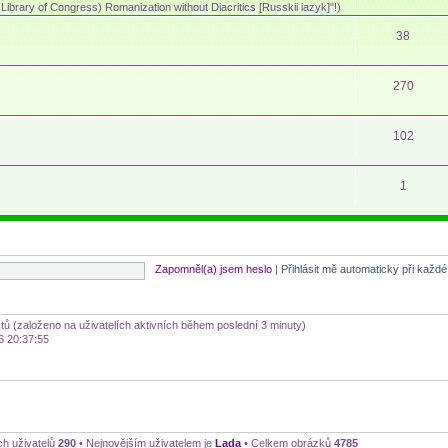
ibrary of Congress) Romanization without Diacritics [Russkii iazyk]"!)
38
270
102
1
Zapomněl(a) jsem heslo
|
Přihlásit mě automaticky při každ
stů (založeno na uživatelích aktivních během poslední 3 minuty)
6 20:37:55
ch uživatelů
290
• Nejnovějším uživatelem je
Lada
• Celkem obrázků
4785