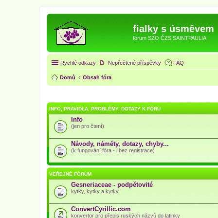
fialky s úsměvem
fórum SZO ČZS SAINTPAULIA
Rychlé odkazy
Nepřečtené příspěvky
FAQ
Domů
Obsah fóra
INFO, PRAVIDLA, PROBLÉMY, DOTAZY K FÓRU
Info
(jen pro čtení)
Návody, náměty, dotazy, chyby...
(k fungování fóra - i bez registrace)
VEŘEJNÉ FÓRUM
Gesneriaceae - podpětovité
kytky, kytky a kytky
ConvertCyrillic.com
konvertor pro přepis ruských názvů do latinky