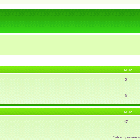
TÉMATA
3
9
TÉMATA
42
Celkem přesměro