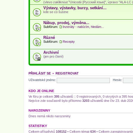
(vlevo zakliknout "Unicode [Русский язык]", vpravo "ALA-LC (L
Výstavy, výstavky, burzy, setkání...
kde se co šustne
Nákup, prodej, výměna...
Subfórum:
Inzeráty - nabízím, hledám...
Různé
Subfórum:
Recepty
Archivní
(jen pro čtení)
PŘIHLÁSIT SE
•
REGISTROVAT
Uživatelské jméno:
Heslo:
KDO JE ONLINE
Ve fóru je celkem
395
uživatelů :: 0 registrovaných, 0 skrytých a 395 ho
Nejvíce zde současně bylo přítomno
3203
uživatelů dne čtv 23. dub 202
NAROZENINY
Dnes nemá nikdo narozeniny
STATISTIKY
Celkem příspěvků
108152
• Celkem témat
634
• Celkem zaregistrovaný