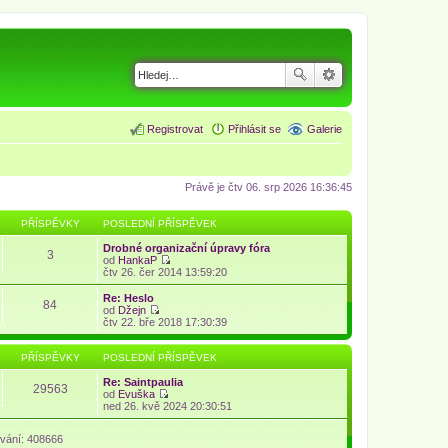
Registrovat
Přihlásit se
Galerie
Právě je čtv 06. srp 2026 16:36:45
PŘÍSPĚVKY
POSLEDNÍ PŘÍSPĚVEK
Drobné organizační úpravy fóra
3
od
HankaP
Z
čtv 26. čer 2014 13:59:20
o
b
Re: Heslo
84
r
od
Džejn
a
Z
čtv 22. bře 2018 17:30:39
z
o
i
b
t
r
PŘÍSPĚVKY
POSLEDNÍ PŘÍSPĚVEK
p
a
o
z
Re: Saintpaulia
29563
s
i
od
Evuška
l
t
Z
ned 26. kvě 2024 20:30:51
e
p
o
d
o
b
n
vání: 408666
s
r