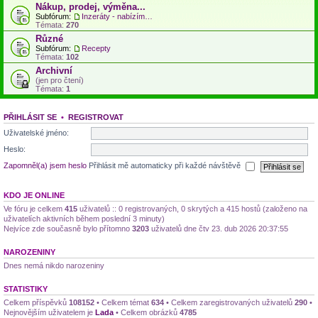
Nákup, prodej, výměna...
Subfórum:
Inzeráty - nabízím, hledám...
Témata:
270
Různé
Subfórum:
Recepty
Témata:
102
Archivní
(jen pro čtení)
Témata:
1
PŘIHLÁSIT SE
•
REGISTROVAT
Uživatelské jméno:
Heslo:
Zapomněl(a) jsem heslo
Přihlásit mě automaticky při každé návštěvě
KDO JE ONLINE
Ve fóru je celkem
415
uživatelů :: 0 registrovaných, 0 skrytých a 415 hostů (založeno na
uživatelích aktivních během poslední 3 minuty)
Nejvíce zde současně bylo přítomno
3203
uživatelů dne čtv 23. dub 2026 20:37:55
NAROZENINY
Dnes nemá nikdo narozeniny
STATISTIKY
Celkem příspěvků
108152
• Celkem témat
634
• Celkem zaregistrovaných uživatelů
290
•
Nejnovějším uživatelem je
Lada
• Celkem obrázků
4785