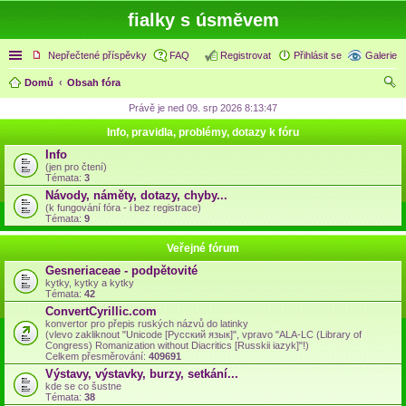
fialky s úsměvem
Rychlé odkazy
Nepřečtené příspěvky
FAQ
Registrovat
Přihlásit se
Galerie
Domů
Obsah fóra
led
Právě je ned 09. srp 2026 8:13:47
at
Info, pravidla, problémy, dotazy k fóru
Info
(jen pro čtení)
Témata:
3
Návody, náměty, dotazy, chyby...
(k fungování fóra - i bez registrace)
Témata:
9
Veřejné fórum
Gesneriaceae - podpětovité
kytky, kytky a kytky
Témata:
42
ConvertCyrillic.com
konvertor pro přepis ruských názvů do latinky
(vlevo zakliknout "Unicode [Русский язык]", vpravo "ALA-LC (Library of
Congress) Romanization without Diacritics [Russkii iazyk]"!)
Celkem přesměrování:
409691
Výstavy, výstavky, burzy, setkání...
kde se co šustne
Témata:
38