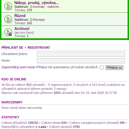
Nákup, prodej, výměna...
Subfórum:
Inzeráty - nabízím, hledám...
Témata:
270
Různé
Subfórum:
Recepty
Témata:
102
Archivní
(jen pro čtení)
Témata:
1
PŘIHLÁSIT SE
•
REGISTROVAT
Uživatelské jméno:
Heslo:
Zapomněl(a) jsem heslo
Přihlásit mě automaticky při každé návštěvě
KDO JE ONLINE
Ve fóru je celkem
413
uživatelů :: 0 registrovaných, 0 skrytých a 413 hostů (založeno na
uživatelích aktivních během poslední 3 minuty)
Nejvíce zde současně bylo přítomno
3203
uživatelů dne čtv 23. dub 2026 20:37:55
NAROZENINY
Dnes nemá nikdo narozeniny
STATISTIKY
Celkem příspěvků
108152
• Celkem témat
634
• Celkem zaregistrovaných uživatelů
290
•
Nejnovějším uživatelem je
Lada
• Celkem obrázků
4785