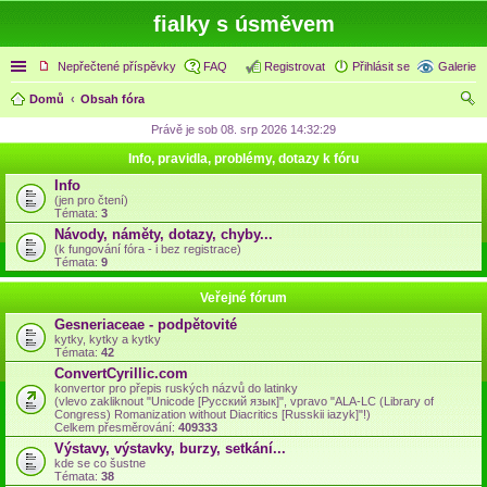
fialky s úsměvem
Rychlé odkazy
Nepřečtené příspěvky
FAQ
Registrovat
Přihlásit se
Galerie
Domů
Obsah fóra
led
Právě je sob 08. srp 2026 14:32:29
at
Info, pravidla, problémy, dotazy k fóru
Info
(jen pro čtení)
Témata:
3
Návody, náměty, dotazy, chyby...
(k fungování fóra - i bez registrace)
Témata:
9
Veřejné fórum
Gesneriaceae - podpětovité
kytky, kytky a kytky
Témata:
42
ConvertCyrillic.com
konvertor pro přepis ruských názvů do latinky
(vlevo zakliknout "Unicode [Русский язык]", vpravo "ALA-LC (Library of
Congress) Romanization without Diacritics [Russkii iazyk]"!)
Celkem přesměrování:
409333
Výstavy, výstavky, burzy, setkání...
kde se co šustne
Témata:
38