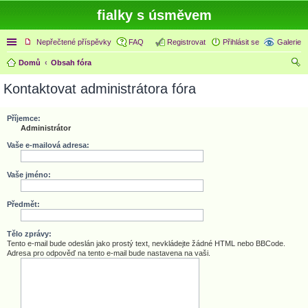
fialky s úsměvem
Rychlé odkazy
Nepřečtené příspěvky
FAQ
Registrovat
Přihlásit se
Galerie
Domů
Obsah fóra
led
Kontaktovat administrátora fóra
at
Příjemce:
Administrátor
Vaše e-mailová adresa:
Vaše jméno:
Předmět:
Tělo zprávy:
Tento e-mail bude odeslán jako prostý text, nevkládejte žádné HTML nebo BBCode.
Adresa pro odpověď na tento e-mail bude nastavena na vaši.