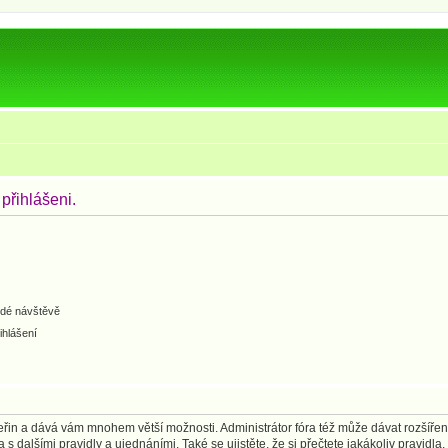
 přihlášeni.
ždé návštěvě
ihlášení
 vteřin a dává vám mnohem větší možnosti. Administrátor fóra též může dávat rozšíře
 s dalšími pravidly a ujednáními. Také se ujistěte, že si přečtete jakákoliv pravidla, 