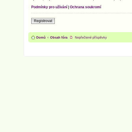
Podmínky pro užívání
|
Ochrana soukromí
Registrovat
Domů
Obsah fóra
Nepřečtené příspěvky