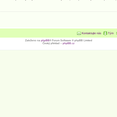
Kontaktujte nás
Tým
Založeno na
phpBB
® Forum Software © phpBB Limited
Český překlad –
phpBB.cz