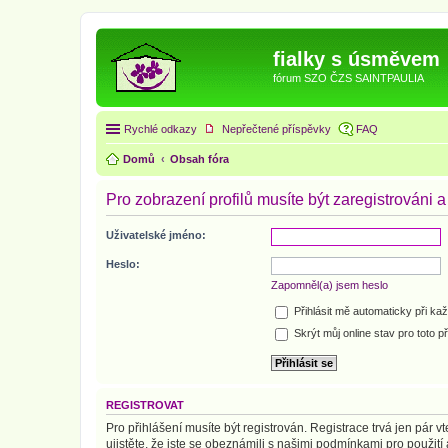
fialky s úsměvem
fórum SZO ČZS SAINTPAULIA
Rychlé odkazy
Nepřečtené příspěvky
FAQ
Domů
Obsah fóra
Pro zobrazení profilů musíte být zaregistrováni a
Uživatelské jméno:
Heslo:
Zapomněl(a) jsem heslo
Přihlásit mě automaticky při ka
Skrýt můj online stav pro toto př
REGISTROVAT
Pro přihlášení musíte být registrován. Registrace trvá jen pár
ujistěte, že jste se obeznámili s našimi podmínkami pro použití a