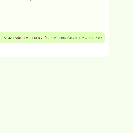
Smazat všechny cookies z fóra
Všechny časy jsou v
UTC+02:00