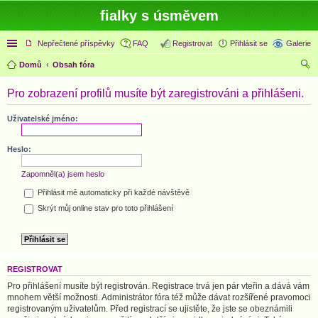
fialky s úsměvem
Rychlé odkazy
Nepřečtené příspěvky
FAQ
Registrovat
Přihlásit se
Galerie
Domů
Obsah fóra
led
Pro zobrazení profilů musíte být zaregistrováni a přihlášeni.
at
Uživatelské jméno:
Heslo:
Zapomněl(a) jsem heslo
Přihlásit mě automaticky při každé návštěvě
Skrýt můj online stav pro toto přihlášení
REGISTROVAT
Pro přihlášení musíte být registrován. Registrace trvá jen pár vteřin a dává vám
mnohem větší možnosti. Administrátor fóra též může dávat rozšířené pravomoci
registrovaným uživatelům. Před registrací se ujistěte, že jste se obeznámili