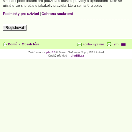
s našimi podmínkami pro použití a s dalšími pravidly a ujednáními. Také se
ujistěte, že si přečtete jakákoliv pravidla, která se na fóru objeví.
Podmínky pro užívání
|
Ochrana soukromí
Registrovat
Domů
Obsah fóra
Kontaktujte nás
Tým
Založeno na
phpBB
® Forum Software © phpBB Limited
Český překlad –
phpBB.cz