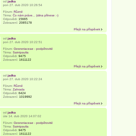
od
jadka
pon 27. dub 2020 10:26:54
Fórum:
Různé
Téma:
Čo nám práve... (slina přinese :-)
Odpovědi:
15665
Zobrazení:
2085178
Přejít na příspěvek
od
jadka
pon 27. dub 2020 10:22:51
Fórum:
Gesneriaceae - podpětovité
Téma:
Saintpaulia
Odpovědi:
9475
Zobrazení:
1611122
Přejít na příspěvek
od
jadka
pon 27. dub 2020 10:22:24
Fórum:
Různé
Téma:
Zahrada
Odpovědi:
6424
Zobrazení:
1019992
Přejít na příspěvek
od
jadka
úte 14. dub 2020 14:07:02
Fórum:
Gesneriaceae - podpětovité
Téma:
Saintpaulia
Odpovědi:
9475
Zobrazení:
1611122