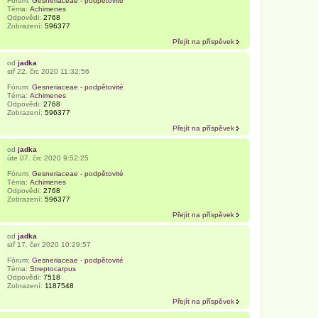
Fórum:
Gesneriaceae - podpětovité
Téma:
Achimenes
Odpovědi:
2768
Zobrazení:
596377
Přejít na příspěvek
od
jadka
stř 22. črc 2020 11:32:56
Fórum:
Gesneriaceae - podpětovité
Téma:
Achimenes
Odpovědi:
2768
Zobrazení:
596377
Přejít na příspěvek
od
jadka
úte 07. črc 2020 9:52:25
Fórum:
Gesneriaceae - podpětovité
Téma:
Achimenes
Odpovědi:
2768
Zobrazení:
596377
Přejít na příspěvek
od
jadka
stř 17. čer 2020 10:29:57
Fórum:
Gesneriaceae - podpětovité
Téma:
Streptocarpus
Odpovědi:
7518
Zobrazení:
1187548
Přejít na příspěvek