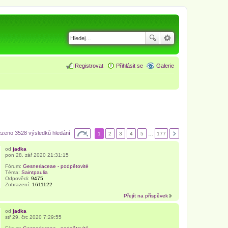
Registrovat
Přihlásit se
Galerie
ezeno 3528 výsledků hledání
1
2
3
4
5
…
177
od
jadka
pon 28. zář 2020 21:31:15
Fórum:
Gesneriaceae - podpětovité
Téma:
Saintpaulia
Odpovědi:
9475
Zobrazení:
1611122
Přejít na příspěvek
od
jadka
stř 29. črc 2020 7:29:55