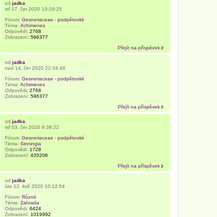
od
jadka
stř 17. čer 2020 10:29:25
Fórum:
Gesneriaceae - podpětovité
Téma:
Achimenes
Odpovědi:
2768
Zobrazení:
596377
Přejít na příspěvek
od
jadka
ned 14. čer 2020 22:34:48
Fórum:
Gesneriaceae - podpětovité
Téma:
Achimenes
Odpovědi:
2768
Zobrazení:
596377
Přejít na příspěvek
od
jadka
stř 03. čer 2020 9:38:22
Fórum:
Gesneriaceae - podpětovité
Téma:
Sinningia
Odpovědi:
1728
Zobrazení:
435206
Přejít na příspěvek
od
jadka
úte 12. kvě 2020 10:12:54
Fórum:
Různé
Téma:
Zahrada
Odpovědi:
6424
Zobrazení:
1019992