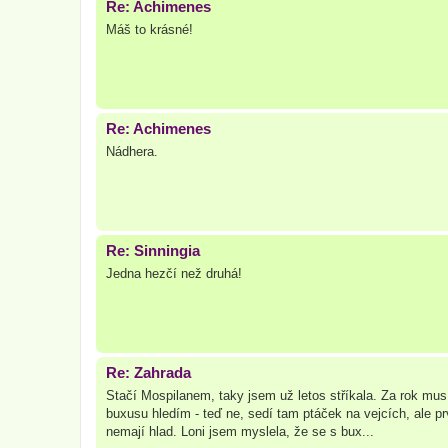
Re: Achimenes
Máš to krásné!
Re: Achimenes
Nádhera.
Re: Sinningia
Jedna hezčí než druhá!
Re: Zahrada
Stačí Mospilanem, taky jsem už letos stříkala. Za rok mus
buxusu hledím - teď ne, sedí tam ptáček na vejcích, ale pr
nemají hlad. Loni jsem myslela, že se s bux...