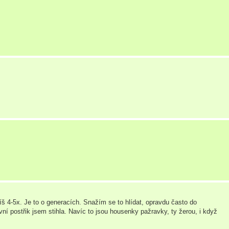
íš 4-5x. Je to o generacích. Snažím se to hlídat, opravdu často do
vní postřik jsem stihla. Navíc to jsou housenky pažravky, ty žerou, i když