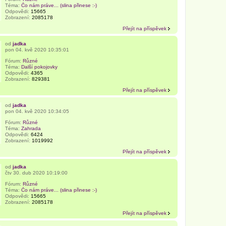
Téma:
Čo nám práve... (slina přinese :-)
Odpovědi:
15665
Zobrazení:
2085178
Přejít na příspěvek
od
jadka
pon 04. kvě 2020 10:35:01
Fórum:
Různé
Téma:
Další pokojovky
Odpovědi:
4365
Zobrazení:
829381
Přejít na příspěvek
od
jadka
pon 04. kvě 2020 10:34:05
Fórum:
Různé
Téma:
Zahrada
Odpovědi:
6424
Zobrazení:
1019992
Přejít na příspěvek
od
jadka
čtv 30. dub 2020 10:19:00
Fórum:
Různé
Téma:
Čo nám práve... (slina přinese :-)
Odpovědi:
15665
Zobrazení:
2085178
Přejít na příspěvek