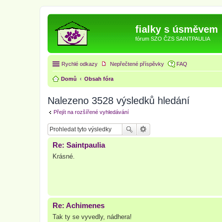
fialky s úsměvem
fórum SZO ČZS SAINTPAULIA
Rychlé odkazy
Nepřečtené příspěvky
FAQ
Domů
Obsah fóra
Nalezeno 3528 výsledků hledání
Přejít na rozšířené vyhledávání
Re: Saintpaulia
Krásné.
Re: Achimenes
Tak ty se vyvedly, nádhera!