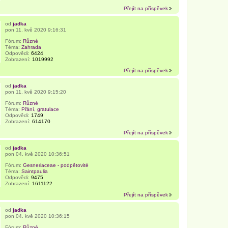
Přejít na příspěvek
od
jadka
pon 11. kvě 2020 9:16:31
Fórum:
Různé
Téma:
Zahrada
Odpovědi:
6424
Zobrazení:
1019992
Přejít na příspěvek
od
jadka
pon 11. kvě 2020 9:15:20
Fórum:
Různé
Téma:
Přání, gratulace
Odpovědi:
1749
Zobrazení:
614170
Přejít na příspěvek
od
jadka
pon 04. kvě 2020 10:36:51
Fórum:
Gesneriaceae - podpětovité
Téma:
Saintpaulia
Odpovědi:
9475
Zobrazení:
1611122
Přejít na příspěvek
od
jadka
pon 04. kvě 2020 10:36:15
Fórum:
Různé