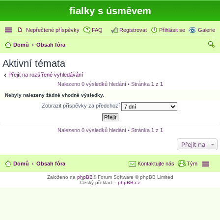
fialky s úsměvem
Rychlé odkazy
Nepřečtené příspěvky
FAQ
Registrovat
Přihlásit se
Galerie
Domů
Obsah fóra
led
Aktivní témata
at
Přejít na rozšířené vyhledávání
Nalezeno 0 výsledků hledání • Stránka
1
z
1
Nebyly nalezeny žádné vhodné výsledky.
Zobrazit příspěvky za předchozí
Nalezeno 0 výsledků hledání • Stránka
1
z
1
Přejít na
Domů
Obsah fóra
Kontaktujte nás
Tým
Založeno na
phpBB
® Forum Software © phpBB Limited
Český překlad –
phpBB.cz