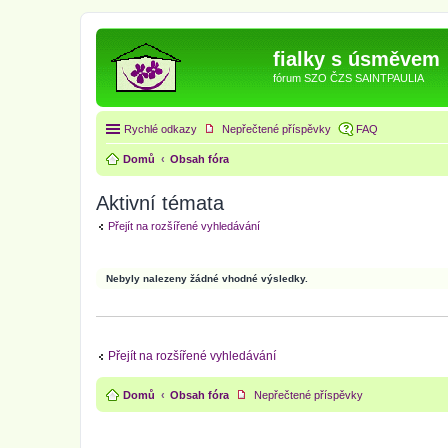
fialky s úsměvem
fórum SZO ČZS SAINTPAULIA
Rychlé odkazy
Nepřečtené příspěvky
FAQ
Domů
Obsah fóra
Aktivní témata
Přejít na rozšířené vyhledávání
Nebyly nalezeny žádné vhodné výsledky.
Přejít na rozšířené vyhledávání
Domů
Obsah fóra
Nepřečtené příspěvky