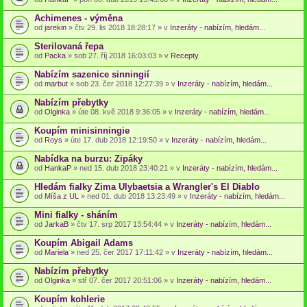
Achimenes - výměna
od
jarekin
» čtv 29. lis 2018 18:28:17 » v
Inzeráty - nabízím, hledám...
Sterilovaná řepa
od
Packa
» sob 27. říj 2018 16:03:03 » v
Recepty
Nabízím sazenice sinningií
od
marbut
» sob 23. čer 2018 12:27:39 » v
Inzeráty - nabízím, hledám...
Nabízím přebytky
od
Olginka
» úte 08. kvě 2018 9:36:05 » v
Inzeráty - nabízím, hledám...
Koupím minisinningie
od
Roys
» úte 17. dub 2018 12:19:50 » v
Inzeráty - nabízím, hledám...
Nabídka na burzu: Zipáky
od
HankaP
» ned 15. dub 2018 23:40:21 » v
Inzeráty - nabízím, hledám...
Hledám fialky Zima Ulybaetsia a Wrangler's El Diablo
od
Míša z UL
» ned 01. dub 2018 13:23:49 » v
Inzeráty - nabízím, hledám...
Mini fialky - sháním
od
JarkaB
» čtv 17. srp 2017 13:54:44 » v
Inzeráty - nabízím, hledám...
Koupím Abigail Adams
od
Mariela
» ned 25. čer 2017 17:11:42 » v
Inzeráty - nabízím, hledám...
Nabízím přebytky
od
Olginka
» stř 07. čer 2017 20:51:06 » v
Inzeráty - nabízím, hledám...
Koupím kohlerie