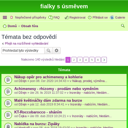
fialky s úsměvem
Rychlé odkazy
Nepřečtené příspěvky
FAQ
Registrovat
Přihlásit se
Galerie
Domů
Obsah fóra
led
Témata bez odpovědí
at
Přejít na rozšířené vyhledávání
Nalezeno 140 výsledků hledání
1
2
3
4
5
6
Témata
Nákup opěr pro achimenesy a kohlerie
od
Džejn
» pon 08. čer 2020 14:34:43 » v
Nákup, prodej, výměna...
Achimenesy - rhizomy - prodám nebo vyměním
od
Džejn
» úte 26. lis 2019 11:37:02 » v
Inzeráty - nabízím, hledám...
Malé květináčky dám zdarma na burze
od
Džejn
» pát 12. dub 2019 8:34:41 » v
Inzeráty - nabízím, hledám...
KT-Roccobarocco - sháním
od
Čejka
» úte 09. dub 2019 10:24:21 » v
Inzeráty - nabízím, hledám...
Nabídka na burzu: Zipáky
od
HankaP
» pon 08. dub 2019 19:43:00 » v
Inzeráty - nabízím, hledám...