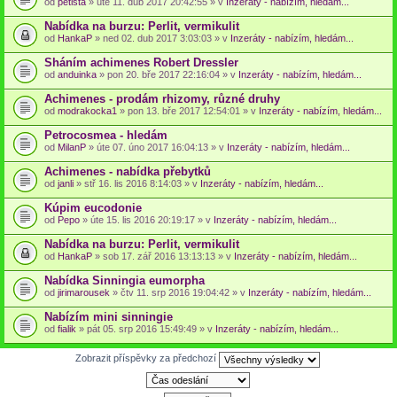
od
petista
» úte 11. dub 2017 20:42:55 » v
Inzeráty - nabízím, hledám...
Nabídka na burzu: Perlit, vermikulit
od
HankaP
» ned 02. dub 2017 3:03:03 » v
Inzeráty - nabízím, hledám...
Sháním achimenes Robert Dressler
od
anduinka
» pon 20. bře 2017 22:16:04 » v
Inzeráty - nabízím, hledám...
Achimenes - prodám rhizomy, různé druhy
od
modrakocka1
» pon 13. bře 2017 12:54:01 » v
Inzeráty - nabízím, hledám...
Petrocosmea - hledám
od
MilanP
» úte 07. úno 2017 16:04:13 » v
Inzeráty - nabízím, hledám...
Achimenes - nabídka přebytků
od
janli
» stř 16. lis 2016 8:14:03 » v
Inzeráty - nabízím, hledám...
Kúpim eucodonie
od
Pepo
» úte 15. lis 2016 20:19:17 » v
Inzeráty - nabízím, hledám...
Nabídka na burzu: Perlit, vermikulit
od
HankaP
» sob 17. zář 2016 13:13:13 » v
Inzeráty - nabízím, hledám...
Nabídka Sinningia eumorpha
od
jirimarousek
» čtv 11. srp 2016 19:04:42 » v
Inzeráty - nabízím, hledám...
Nabízím mini sinningie
od
fialik
» pát 05. srp 2016 15:49:49 » v
Inzeráty - nabízím, hledám...
Zobrazit příspěvky za předchozí