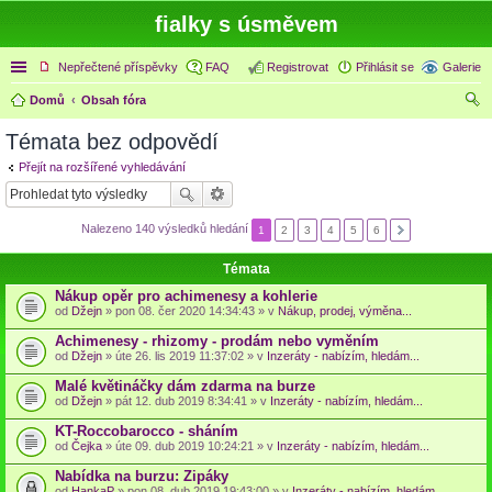
fialky s úsměvem
Rychlé odkazy
Nepřečtené příspěvky
FAQ
Registrovat
Přihlásit se
Galerie
Domů
Obsah fóra
led
Témata bez odpovědí
at
Přejít na rozšířené vyhledávání
Nalezeno 140 výsledků hledání
1
2
3
4
5
6
Témata
Nákup opěr pro achimenesy a kohlerie
od
Džejn
» pon 08. čer 2020 14:34:43 » v
Nákup, prodej, výměna...
Achimenesy - rhizomy - prodám nebo vyměním
od
Džejn
» úte 26. lis 2019 11:37:02 » v
Inzeráty - nabízím, hledám...
Malé květináčky dám zdarma na burze
od
Džejn
» pát 12. dub 2019 8:34:41 » v
Inzeráty - nabízím, hledám...
KT-Roccobarocco - sháním
od
Čejka
» úte 09. dub 2019 10:24:21 » v
Inzeráty - nabízím, hledám...
Nabídka na burzu: Zipáky
od
HankaP
» pon 08. dub 2019 19:43:00 » v
Inzeráty - nabízím, hledám...