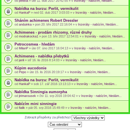
od
petista
» úte 11. dub 2017 20:42:55 » v
Inzeráty - nabízím, hledám...
Nabídka na burzu: Perlit, vermikulit
od
HankaP
» ned 02. dub 2017 3:03:03 » v
Inzeráty - nabízím, hledám...
Sháním achimenes Robert Dressler
od
anduinka
» pon 20. bře 2017 22:16:04 » v
Inzeráty - nabízím, hledám...
Achimenes - prodám rhizomy, různé druhy
od
modrakocka1
» pon 13. bře 2017 12:54:01 » v
Inzeráty - nabízím, hledám...
Petrocosmea - hledám
od
MilanP
» úte 07. úno 2017 16:04:13 » v
Inzeráty - nabízím, hledám...
Achimenes - nabídka přebytků
od
janli
» stř 16. lis 2016 8:14:03 » v
Inzeráty - nabízím, hledám...
Kúpim eucodonie
od
Pepo
» úte 15. lis 2016 20:19:17 » v
Inzeráty - nabízím, hledám...
Nabídka na burzu: Perlit, vermikulit
od
HankaP
» sob 17. zář 2016 13:13:13 » v
Inzeráty - nabízím, hledám...
Nabídka Sinningia eumorpha
od
jirimarousek
» čtv 11. srp 2016 19:04:42 » v
Inzeráty - nabízím, hledám...
Nabízím mini sinningie
od
fialik
» pát 05. srp 2016 15:49:49 » v
Inzeráty - nabízím, hledám...
Zobrazit příspěvky za předchozí