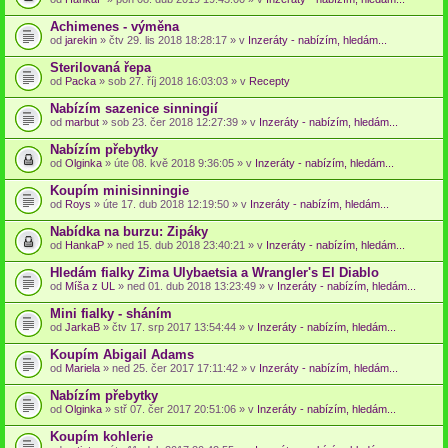
Achimenes - výměna
od
jarekin
» čtv 29. lis 2018 18:28:17 » v
Inzeráty - nabízím, hledám...
Sterilovaná řepa
od
Packa
» sob 27. říj 2018 16:03:03 » v
Recepty
Nabízím sazenice sinningií
od
marbut
» sob 23. čer 2018 12:27:39 » v
Inzeráty - nabízím, hledám...
Nabízím přebytky
od
Olginka
» úte 08. kvě 2018 9:36:05 » v
Inzeráty - nabízím, hledám...
Koupím minisinningie
od
Roys
» úte 17. dub 2018 12:19:50 » v
Inzeráty - nabízím, hledám...
Nabídka na burzu: Zipáky
od
HankaP
» ned 15. dub 2018 23:40:21 » v
Inzeráty - nabízím, hledám...
Hledám fialky Zima Ulybaetsia a Wrangler's El Diablo
od
Míša z UL
» ned 01. dub 2018 13:23:49 » v
Inzeráty - nabízím, hledám...
Mini fialky - sháním
od
JarkaB
» čtv 17. srp 2017 13:54:44 » v
Inzeráty - nabízím, hledám...
Koupím Abigail Adams
od
Mariela
» ned 25. čer 2017 17:11:42 » v
Inzeráty - nabízím, hledám...
Nabízím přebytky
od
Olginka
» stř 07. čer 2017 20:51:06 » v
Inzeráty - nabízím, hledám...
Koupím kohlerie