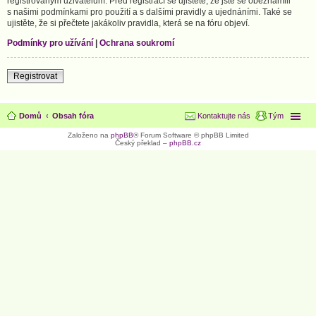
registrovaným uživatelům. Před registrací se ujistěte, že jste se obeznámili
s našimi podmínkami pro použití a s dalšími pravidly a ujednáními. Také se
ujistěte, že si přečtete jakákoliv pravidla, která se na fóru objeví.
Podmínky pro užívání
|
Ochrana soukromí
Registrovat
Domů
Obsah fóra
Kontaktujte nás
Tým
Založeno na
phpBB
® Forum Software © phpBB Limited
Český překlad –
phpBB.cz