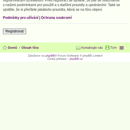
registrovaným uživatelům. Před registrací se ujistěte, že jste se obeznámili
s našimi podmínkami pro použití a s dalšími pravidly a ujednáními. Také se
ujistěte, že si přečtete jakákoliv pravidla, která se na fóru objeví.
Podmínky pro užívání
|
Ochrana soukromí
Registrovat
Domů
Obsah fóra
Kontaktujte nás
Tým
Založeno na
phpBB
® Forum Software © phpBB Limited
Český překlad –
phpBB.cz