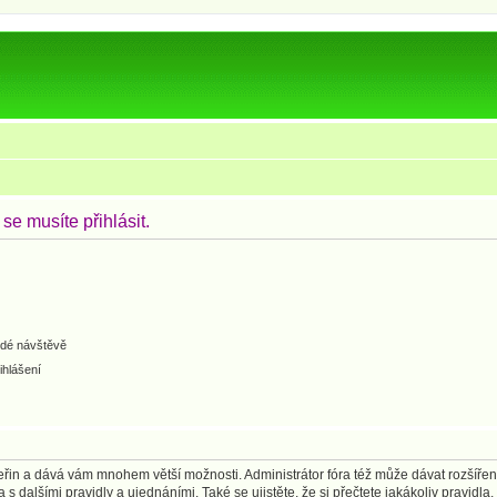
e musíte přihlásit.
ždé návštěvě
ihlášení
 vteřin a dává vám mnohem větší možnosti. Administrátor fóra též může dávat rozšíře
 s dalšími pravidly a ujednáními. Také se ujistěte, že si přečtete jakákoliv pravidla, 