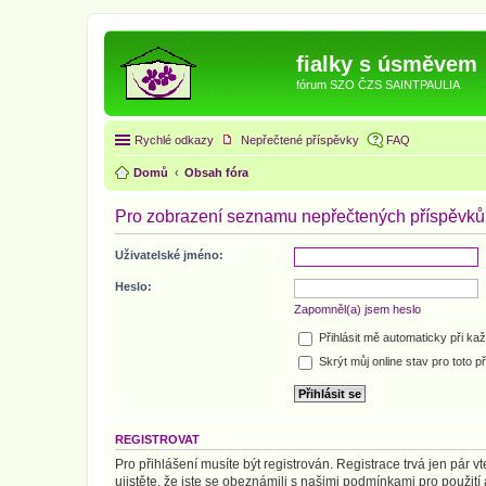
fialky s úsměvem
fórum SZO ČZS SAINTPAULIA
Rychlé odkazy
Nepřečtené příspěvky
FAQ
Domů
Obsah fóra
Pro zobrazení seznamu nepřečtených příspěvků s
Uživatelské jméno:
Heslo:
Zapomněl(a) jsem heslo
Přihlásit mě automaticky při ka
Skrýt můj online stav pro toto př
REGISTROVAT
Pro přihlášení musíte být registrován. Registrace trvá jen pár
ujistěte, že jste se obeznámili s našimi podmínkami pro použití a