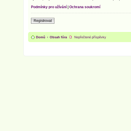
Podmínky pro užívání
|
Ochrana soukromí
Registrovat
Domů
Obsah fóra
Nepřečtené příspěvky