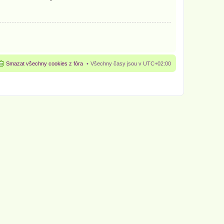
Smazat všechny cookies z fóra
Všechny časy jsou v
UTC+02:00