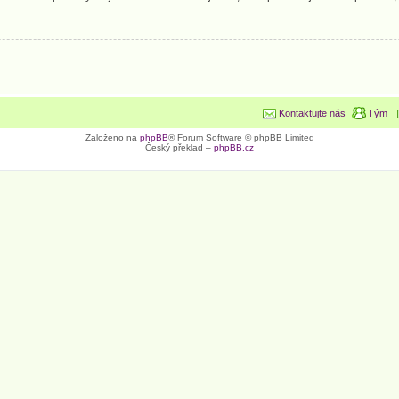
Kontaktujte nás
Tým
Založeno na
phpBB
® Forum Software © phpBB Limited
Český překlad –
phpBB.cz