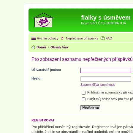
fialky s úsměvem
fórum SZO ČZS SAINTPAULIA
Rychlé odkazy
Nepřečtené příspěvky
FAQ
Domů
Obsah fóra
Pro zobrazení seznamu nepřečtených příspěvků s
Uživatelské jméno:
Heslo:
Zapomněl(a) jsem heslo
Přihlásit mě automaticky při ka
Skrýt můj online stav pro toto př
REGISTROVAT
Pro přihlášení musíte být registrován. Registrace trvá jen pár
ujistěte, že jste se obeznámili s našimi podmínkami pro použití a