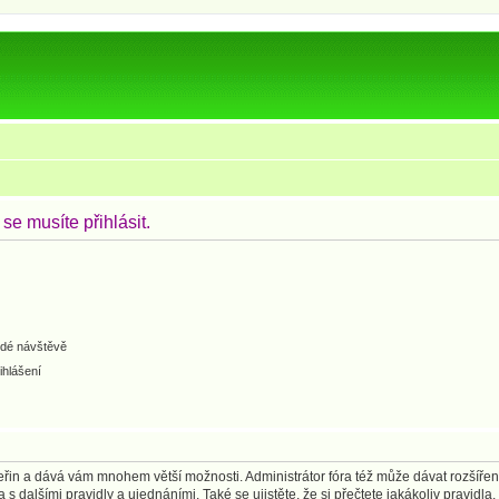
e musíte přihlásit.
ždé návštěvě
ihlášení
 vteřin a dává vám mnohem větší možnosti. Administrátor fóra též může dávat rozšíře
 s dalšími pravidly a ujednáními. Také se ujistěte, že si přečtete jakákoliv pravidla, 