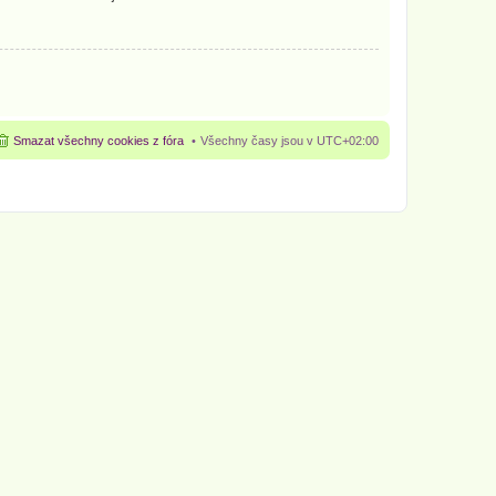
Smazat všechny cookies z fóra
Všechny časy jsou v
UTC+02:00