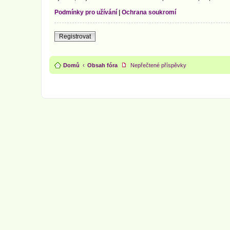
Podmínky pro užívání
|
Ochrana soukromí
Registrovat
Domů
Obsah fóra
Nepřečtené příspěvky