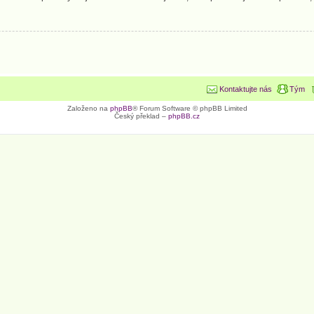
Kontaktujte nás
Tým
Založeno na
phpBB
® Forum Software © phpBB Limited
Český překlad –
phpBB.cz