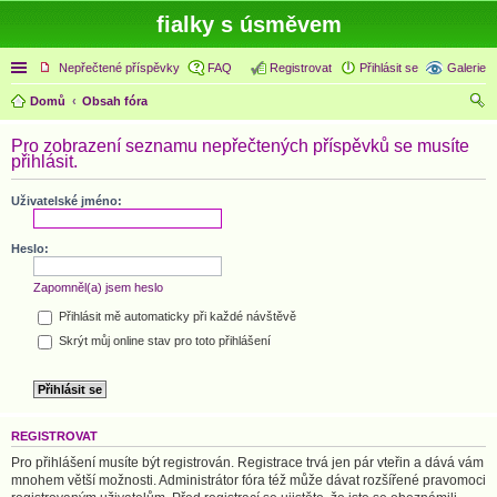
fialky s úsměvem
Rychlé odkazy
Nepřečtené příspěvky
FAQ
Registrovat
Přihlásit se
Galerie
Domů
Obsah fóra
led
Pro zobrazení seznamu nepřečtených příspěvků se musíte
at
přihlásit.
Uživatelské jméno:
Heslo:
Zapomněl(a) jsem heslo
Přihlásit mě automaticky při každé návštěvě
Skrýt můj online stav pro toto přihlášení
REGISTROVAT
Pro přihlášení musíte být registrován. Registrace trvá jen pár vteřin a dává vám
mnohem větší možnosti. Administrátor fóra též může dávat rozšířené pravomoci