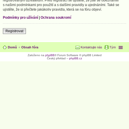
registrovaným uživatelům. Před registrací se ujistěte, že jste se obeznámili
s našimi podmínkami pro použití a s dalšími pravidly a ujednáními. Také se
ujistěte, že si přečtete jakákoliv pravidla, která se na fóru objeví.
Podmínky pro užívání
|
Ochrana soukromí
Registrovat
Domů
Obsah fóra
Kontaktujte nás
Tým
Založeno na
phpBB
® Forum Software © phpBB Limited
Český překlad –
phpBB.cz