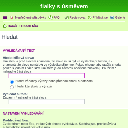
fialky s úsměvem
Rychlé odkazy
Nepřečtené příspěvky
FAQ
Registrovat
Přihlásit se
Galerie
Domů
Obsah fóra
Hledat
VYHLEDÁVANÝ TEXT
Hledat klíčová slova:
Umístění
+
před slovem znamená, že slovo musí být ve výsledku přítomno, a
-
znamená, že slovo nemá být ve výsledku přítomno. Pokud chcete, aby stačila shoda
pouze s jedním z více slov, umístěte je do závorek oddělené znakem
|
. Použitím *
nahradíte část slova
Hledat všechny výrazy nebo přesnou shodu s dotazem
Hledat kterýkoliv z výrazů
Vyhledat autora:
Zadáním * nahradíte část slova
NASTAVENÍ VYHLEDÁVÁNÍ
Prohledávat fóra:
Zvolte fórum nebo fóra, ve kterých chcete vyhledávat. Subfóra jsou prohledávána
automaticky, pokud nezvolíte jinak.