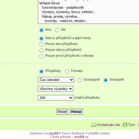
Ano
Ne
Názvy příspěvků a jejich texty
Pouze text příspěvku
Pouze názvy příspěvků
Pouze první příspěvek v tématu
Příspěvky
Témata
Vzestupně
Sestupně
znaků příspěvku
Kontaktujte nás
Tým
Založeno na
phpBB
® Forum Software © phpBB Limited
Český překlad –
phpBB.cz