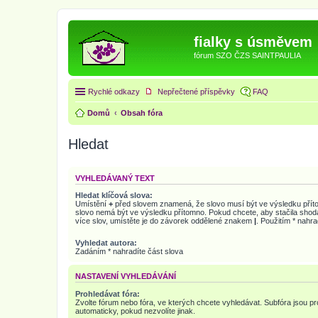
fialky s úsměvem
fórum SZO ČZS SAINTPAULIA
Rychlé odkazy
Nepřečtené příspěvky
FAQ
Domů
Obsah fóra
Hledat
VYHLEDÁVANÝ TEXT
Hledat klíčová slova:
Umístění
+
před slovem znamená, že slovo musí být ve výsledku pří
slovo nemá být ve výsledku přítomno. Pokud chcete, aby stačila shod
více slov, umístěte je do závorek oddělené znakem
|
. Použitím * nahra
Vyhledat autora:
Zadáním * nahradíte část slova
NASTAVENÍ VYHLEDÁVÁNÍ
Prohledávat fóra:
Zvolte fórum nebo fóra, ve kterých chcete vyhledávat. Subfóra jsou p
automaticky, pokud nezvolíte jinak.