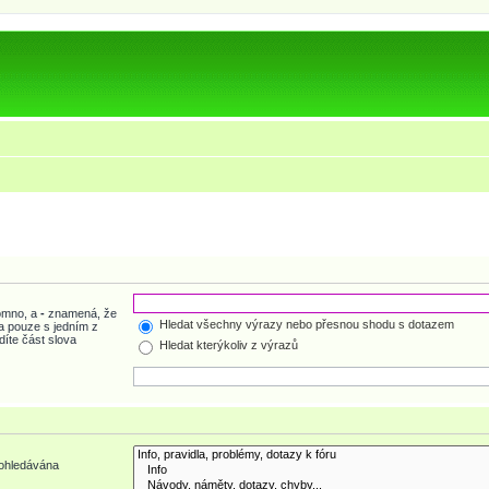
tomno, a
-
znamená, že
Hledat všechny výrazy nebo přesnou shodu s dotazem
a pouze s jedním z
díte část slova
Hledat kterýkoliv z výrazů
rohledávána