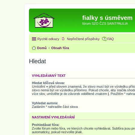
fialky s úsměvem
fórum SZO ČZS SAINTPAULIA
Rychlé odkazy
Nepřečtené příspěvky
FAQ
Domů
Obsah fóra
Hledat
VYHLEDÁVANÝ TEXT
Hledat klíčová slova:
Umístění
+
před slovem znamená, že slovo musí být ve výsledku pří
slovo nemá být ve výsledku přítomno. Pokud chcete, aby stačila shod
více slov, umístěte je do závorek oddělené znakem
|
. Použitím * nahra
Vyhledat autora:
Zadáním * nahradíte část slova
NASTAVENÍ VYHLEDÁVÁNÍ
Prohledávat fóra:
Zvolte fórum nebo fóra, ve kterých chcete vyhledávat. Subfóra jsou p
automaticky, pokud nezvolíte jinak.