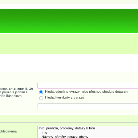
tomno, a
-
znamená, že
Hledat všechny výrazy nebo přesnou shodu s dotazem
a pouze s jedním z
díte část slova
Hledat kterýkoliv z výrazů
rohledávána