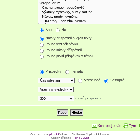
Ano
Ne
Názvy příspěvků a jejich texty
Pouze text příspěvku
Pouze názvy příspěvků
Pouze první příspěvek v tématu
Příspěvky
Témata
Vzestupně
Sestupně
znaků příspěvku
Kontaktujte nás
Tým
Založeno na
phpBB
® Forum Software © phpBB Limited
Český překlad –
phpBB.cz