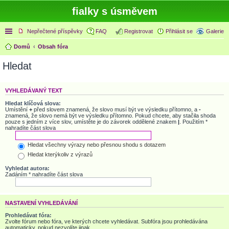
fialky s úsměvem
Rychlé odkazy
Nepřečtené příspěvky
FAQ
Registrovat
Přihlásit se
Galerie
Domů
Obsah fóra
Hledat
VYHLEDÁVANÝ TEXT
Hledat klíčová slova:
Umístění
+
před slovem znamená, že slovo musí být ve výsledku přítomno, a
-
znamená, že slovo nemá být ve výsledku přítomno. Pokud chcete, aby stačila shoda
pouze s jedním z více slov, umístěte je do závorek oddělené znakem
|
. Použitím *
nahradíte část slova
Hledat všechny výrazy nebo přesnou shodu s dotazem
Hledat kterýkoliv z výrazů
Vyhledat autora:
Zadáním * nahradíte část slova
NASTAVENÍ VYHLEDÁVÁNÍ
Prohledávat fóra:
Zvolte fórum nebo fóra, ve kterých chcete vyhledávat. Subfóra jsou prohledávána
automaticky, pokud nezvolíte jinak.