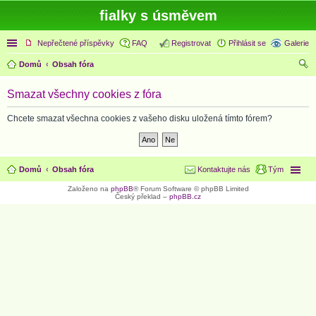
fialky s úsměvem
Rychlé odkazy
Nepřečtené příspěvky
FAQ
Registrovat
Přihlásit se
Galerie
Domů
Obsah fóra
led
Smazat všechny cookies z fóra
at
Chcete smazat všechna cookies z vašeho disku uložená tímto fórem?
Domů
Obsah fóra
Kontaktujte nás
Tým
Založeno na
phpBB
® Forum Software © phpBB Limited
Český překlad –
phpBB.cz