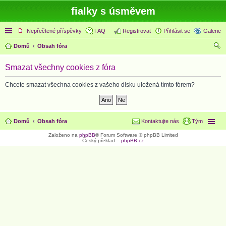
fialky s úsměvem
Rychlé odkazy
Nepřečtené příspěvky
FAQ
Registrovat
Přihlásit se
Galerie
Domů
Obsah fóra
led
Smazat všechny cookies z fóra
at
Chcete smazat všechna cookies z vašeho disku uložená tímto fórem?
Domů
Obsah fóra
Kontaktujte nás
Tým
Založeno na
phpBB
® Forum Software © phpBB Limited
Český překlad –
phpBB.cz