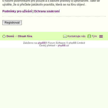
s našimi podmínkami pro použití a s dalšími pravidly a ujednáními. Také se
ujistěte, že si přečtete jakákoliv pravidla, která se na fóru objeví.
Podmínky pro užívání
|
Ochrana soukromí
Registrovat
Domů
Obsah fóra
Kontaktujte nás
Tým
Založeno na
phpBB
® Forum Software © phpBB Limited
Český překlad –
phpBB.cz