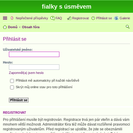
fialky s úsměvem
Rychlé odkazy
Nepřečtené příspěvky
FAQ
Registrovat
Přihlásit se
Galerie
Domů
Obsah fóra
led
Přihlásit se
at
Uživatelské jméno:
Heslo:
Zapomněl(a) jsem heslo
Přihlásit mě automaticky při každé návštěvě
Skrýt můj online stav pro toto přihlášení
REGISTROVAT
Pro přihlášení musíte být registrován. Registrace trvá jen pár vteřin a dává vám
mnohem větší možnosti. Administrátor fóra též může dávat rozšířené pravomoci
registrovaným uživatelům. Před registrací se ujistěte, že jste se obeznámili