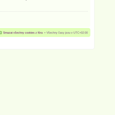
Smazat všechny cookies z fóra
Všechny časy jsou v
UTC+02:00