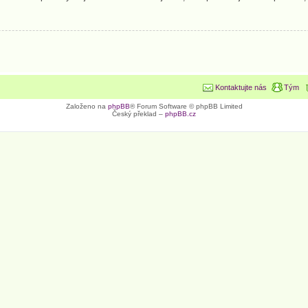
Kontaktujte nás
Tým
Založeno na
phpBB
® Forum Software © phpBB Limited
Český překlad –
phpBB.cz