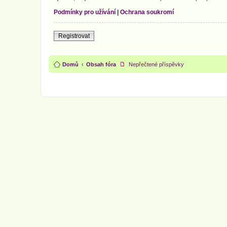
Podmínky pro užívání
|
Ochrana soukromí
Registrovat
Domů
Obsah fóra
Nepřečtené příspěvky