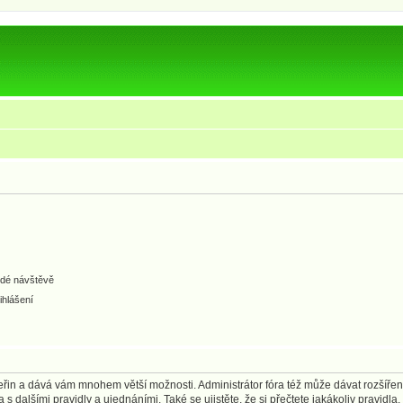
ždé návštěvě
ihlášení
 vteřin a dává vám mnohem větší možnosti. Administrátor fóra též může dávat rozšíře
 s dalšími pravidly a ujednáními. Také se ujistěte, že si přečtete jakákoliv pravidla, 