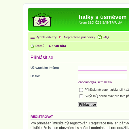
fialky s úsměvem
fórum SZO ČZS SAINTPAULIA
Rychlé odkazy
Nepřečtené příspěvky
FAQ
Domů
Obsah fóra
Přihlásit se
Uživatelské jméno:
Heslo:
Zapomněl(a) jsem heslo
Přihlásit mě automaticky při ka
Skrýt můj online stav pro toto př
REGISTROVAT
Pro přihlášení musíte být registrován. Registrace trvá jen pár
ujistěte, že jste se obeznámili s našimi podmínkami pro použití a