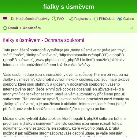
fialky s úsměvem
Rychlé odkazy
Nepřečtené příspěvky
FAQ
Registrovat
Přihlásit se
Galerie
Domů
Obsah fóra
led
fialky s úsměvem - Ochrana soukromí
at
Toto prohlášení podrobně vysvětluje jak „fialky s úsměvem“ (dále jen “my”,
“nás”, “naše”, “fialky s úsměvem”, “http://saintpaulia.cz/phpBB3”) a phpBB
(„phpBB software“, „www.phpbb.com“, „phpBB Limited“) používá jakékoliv
informace shromážděné během každé vaší návštěvy.
Vaše osobní údaje jsou shromážděny dvěma způsoby. Prvním při vstupu na
„fialky s úsměvem“, kdy phpBB vytvoří několik cookies, což jsou malé textové
soubory, které jsou stáhnuty a uloženy v dočasných souborech vašeho
internetového prohlížeče. První dvě cookies obsahují jen uživatelské-id a
anonymní identifikátor session, které je vám automaticky přiděleno phpBB
softwarem. Třetí cookie se vytvoří, jakmile začnete procházet mezi tématy na
„fialky s úsměvem“, a je používána k ukládání informace, které téma jste již
přečetli, což vede k snažšímu a pohodlnějšímu pohybu po fóru.
Můžeme také vytvořit další cookies, které nepatří k phpBB software během
procházení „fialky s úsměvem“, ale tyto cookies jsou mimo rozsah tohoto
dokumentu, který se zaobírá jen soubory, které vytvořilo phpBB. Druhá
možnost jak můžeme shromažďovat vaše osobní údaje, je vaše odeslání