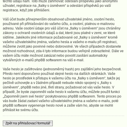
těchto údajů nám. Toto může zahrnovat: odeslání příspěvků jako anonymní
uživatel, registrace na „fialky s úsměvem“ a odeslání příspěvků po vaší
registrace, když jste přihlášeni.
Váš účet bude přinejmenším obsahovat uživatelské jméno, osobní heslo,
používané při přihlašování do vašeho účtu, a osobní, platnou e-mailovou
adresu. Vaše osobní údaje pro váš účet na „fialky s úsměvem“ jsou chráněny
zákony o ochraně osobních údajů a dat, které jsou platné v zemi, ve které
sídlíme. Jakékoliv jiné informace požadované od „fialky s úsměvem“ kromě
vašeho uživatelského jména, vašeho hesla a vašeho e-mailu při registraci,
můžeme zvolit jako povinné nebo dobrovolné. Ve všech případech dostanete
možnost rozhodnout, zda-li tyto informace budou veřejně zobrazitelné. Dále ve
vašem účtu máte možnost zakázat nebo povolit zasílání automaticky
vytvářených e-mailů phpBB softwarem na váš e-mail.
Vaše heslo je zašifrováno (jednosměrný hash) pro zajištění jeho bezpečnosti.
Přesto není doporučeno používat stejné heslo na dalších stránkách. Vaše
heslo je prostředek k přístupu k vašemu účtu na „fialky s úsměvem“, takže jej
pečlivě uchovejte a v žádném případě nebude nikdo spojený s „fialky s
úsměvem“, phpBB nebo jiné, třetí strany, požadovat od vás vaše heslo. V
případě, že byste zapomněli vaše heslo k vašemu účtu, můžete použít funkci
„Zapomněl jsem své heslo“ poskytovanou phpBB softwarem. Tento proces po
vás bude žádat zadaní vašeho uživatelského jména a vašeho e-mailu, poté
phpBB software vygeneruje heslo nové a zašle vám ho, abyste se mohli
přihlásit ke svému účtu.
Zpět na přihlašovací formulář