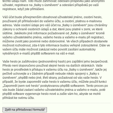
těchto údajů nám. Toto může zahrnovat: odeslání příspěvků jako anonymní
uživatel, registrace na „fialky s úsměvem“ a odeslání příspěvků po vaší
registrace, když jste přihlášeni.
Váš účet bude přinejmenším obsahovat uživatelské jméno, osobní heslo,
používané při přihlašování do vašeho účtu, a osobní, platnou e-mailovou
adresu. Vaše osobní údaje pro váš účet na „fialky s úsměvem“ jsou chráněny
zákony o ochraně osobních údajů a dat, které jsou platné v zemi, ve které
sídlíme. Jakékoliv jiné informace požadované od „fialky s úsměvem“ kromě
vašeho uživatelského jména, vašeho hesla a vašeho e-mailu při registraci,
můžeme zvolit jako povinné nebo dobrovolné. Ve všech případech dostanete
možnost rozhodnout, zda-li tyto informace budou veřejně zobrazitelné. Dále ve
vašem účtu máte možnost zakázat nebo povolit zasílání automaticky
vytvářených e-mailů phpBB softwarem na váš e-mail.
Vaše heslo je zašifrováno (jednosměrný hash) pro zajištění jeho bezpečnosti.
Přesto není doporučeno používat stejné heslo na dalších stránkách. Vaše
heslo je prostředek k přístupu k vašemu účtu na „fialky s úsměvem“, takže jej
pečlivě uchovejte a v žádném případě nebude nikdo spojený s „fialky s
úsměvem“, phpBB nebo jiné, třetí strany, požadovat od vás vaše heslo. V
případě, že byste zapomněli vaše heslo k vašemu účtu, můžete použít funkci
„Zapomněl jsem své heslo“ poskytovanou phpBB softwarem. Tento proces po
vás bude žádat zadaní vašeho uživatelského jména a vašeho e-mailu, poté
phpBB software vygeneruje heslo nové a zašle vám ho, abyste se mohli
přihlásit ke svému účtu.
Zpět na přihlašovací formulář