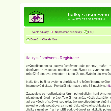
fialky s úsměvem
fórum SZO ČZS SAINTPAULIA
Rychlé odkazy
Nepřečtené příspěvky
FAQ
Domů
Obsah fóra
fialky s úsměvem - Registrace
Svým přístupem na „fialky s úsměvem“ (dále jen “my”, “naše”, “n
úsměvem“, nevstupujte na něj a nepoužívejte jej. Vyhrazujeme 
průběžně sledovat vzhledem k tomu, že používáním „fialky s ús
Naše fóra beží na systému phpBB, což je řešení internetového fó
internetové diskuze. Pro další informace o phpBB navštivte:
htt
Zavazujete se nepřispívat na fórum pohoršujícím, hanlivým, ne
platné mezinárodní právo. Tato činnost může vést k okamžitému
adresy všech příspěvků jsou ukládány pro případné uplatnění tě
pokud to bude považovat za nutné. Jako uživatel souhlasíte se
„fialky s úsměvem“ ani phpBB zodpovědnost za jakýkoliv pokus o