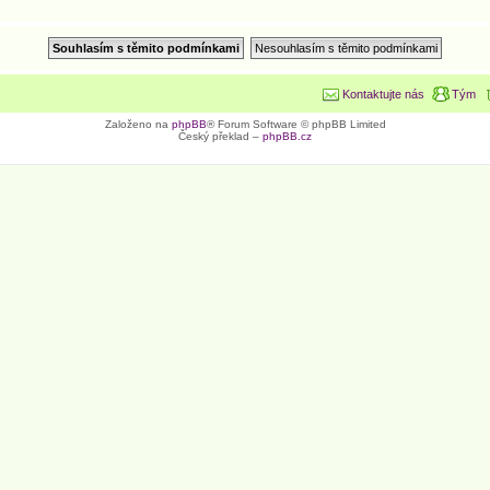
Kontaktujte nás
Tým
Založeno na
phpBB
® Forum Software © phpBB Limited
Český překlad –
phpBB.cz