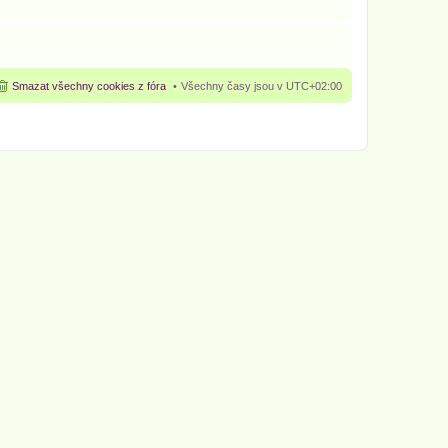
Smazat všechny cookies z fóra
Všechny časy jsou v
UTC+02:00