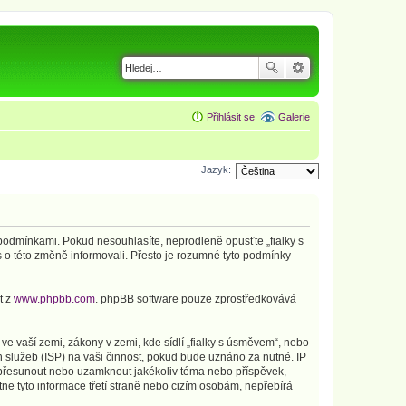
Přihlásit se
Galerie
Jazyk:
i podmínkami. Pokud nesouhlasíte, neprodleně opusťte „fialky s
 o této změně informovali. Přesto je rozumné tyto podmínky
t z
www.phpbb.com
. phpBB software pouze zprostředkovává
e vaší zemi, zákony v zemi, kde sídlí „fialky s úsměvem“, nebo
 služeb (ISP) na vaši činnost, pokud bude uznáno za nutné. IP
t, přesunout nebo uzamknout jakékoliv téma nebo příspěvek,
ne tyto informace třetí straně nebo cizím osobám, nepřebírá