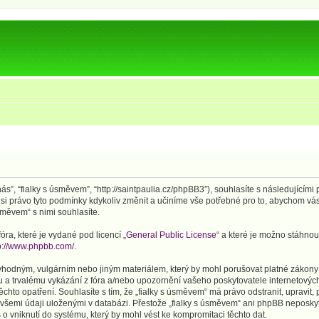
ás”, “fialky s úsměvem”, “http://saintpaulia.cz/phpBB3”), souhlasíte s následujícím
si právo tyto podmínky kdykoliv změnit a učiníme vše potřebné pro to, abychom vás
měvem“ s nimi souhlasíte.
ra, které je vydané pod licencí „
General Public License
“ a které je možno stáhnou
p://www.phpbb.com/
.
vhodným, vulgárním nebo jiným materiálem, který by mohl porušovat platné zákony v
 a trvalému vykázání z fóra a/nebo upozornění vašeho poskytovatele internetových
chto opatření. Souhlasíte s tím, že „fialky s úsměvem“ má právo odstranit, upravi
 všemi údaji uloženými v databázi. Přestože „fialky s úsměvem“ ani phpBB neposkyt
 vniknutí do systému, který by mohl vést ke kompromitaci těchto dat.