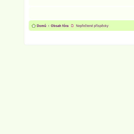
Domů
Obsah fóra
Nepřečtené příspěvky