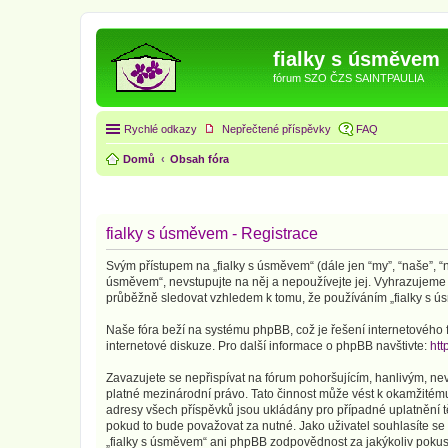
fialky s úsměvem
fórum SZO ČZS SAINTPAULIA
Rychlé odkazy
Nepřečtené příspěvky
FAQ
Domů
Obsah fóra
fialky s úsměvem - Registrace
Svým přístupem na „fialky s úsměvem“ (dále jen “my”, “naše”, “n
úsměvem“, nevstupujte na něj a nepoužívejte jej. Vyhrazujeme 
průběžně sledovat vzhledem k tomu, že používáním „fialky s ús
Naše fóra beží na systému phpBB, což je řešení internetového fó
internetové diskuze. Pro další informace o phpBB navštivte:
htt
Zavazujete se nepřispívat na fórum pohoršujícím, hanlivým, ne
platné mezinárodní právo. Tato činnost může vést k okamžitému
adresy všech příspěvků jsou ukládány pro případné uplatnění tě
pokud to bude považovat za nutné. Jako uživatel souhlasíte se
„fialky s úsměvem“ ani phpBB zodpovědnost za jakýkoliv pokus o