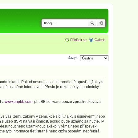
Přihlásit se
Galerie
Jazyk:
i podmínkami. Pokud nesouhlasíte, neprodleně opusťte „fialky s
 o této změně informovali. Přesto je rozumné tyto podmínky
t z
www.phpbb.com
. phpBB software pouze zprostředkovává
e vaší zemi, zákony v zemi, kde sídlí „fialky s úsměvem“, nebo
 služeb (ISP) na vaši činnost, pokud bude uznáno za nutné. IP
t, přesunout nebo uzamknout jakékoliv téma nebo příspěvek,
ne tyto informace třetí straně nebo cizím osobám, nepřebírá