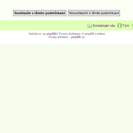
Kontaktujte nás
Tým
Založeno na
phpBB
® Forum Software © phpBB Limited
Český překlad –
phpBB.cz