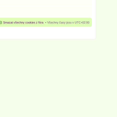
Smazat všechny cookies z fóra
Všechny časy jsou v
UTC+02:00