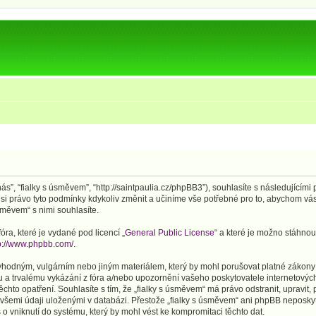
ás”, “fialky s úsměvem”, “http://saintpaulia.cz/phpBB3”), souhlasíte s následujícím
si právo tyto podmínky kdykoliv změnit a učiníme vše potřebné pro to, abychom vás
měvem“ s nimi souhlasíte.
ra, které je vydané pod licencí „
General Public License
“ a které je možno stáhnou
p://www.phpbb.com/
.
vhodným, vulgárním nebo jiným materiálem, který by mohl porušovat platné zákony v
 a trvalému vykázání z fóra a/nebo upozornění vašeho poskytovatele internetových
chto opatření. Souhlasíte s tím, že „fialky s úsměvem“ má právo odstranit, upravi
 všemi údaji uloženými v databázi. Přestože „fialky s úsměvem“ ani phpBB neposkyt
 vniknutí do systému, který by mohl vést ke kompromitaci těchto dat.