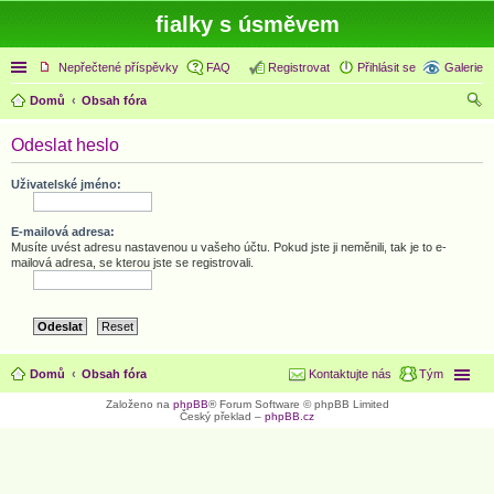
fialky s úsměvem
Rychlé odkazy
Nepřečtené příspěvky
FAQ
Registrovat
Přihlásit se
Galerie
Domů
Obsah fóra
led
Odeslat heslo
at
Uživatelské jméno:
E-mailová adresa:
Musíte uvést adresu nastavenou u vašeho účtu. Pokud jste ji neměnili, tak je to e-
mailová adresa, se kterou jste se registrovali.
Domů
Obsah fóra
Kontaktujte nás
Tým
Založeno na
phpBB
® Forum Software © phpBB Limited
Český překlad –
phpBB.cz