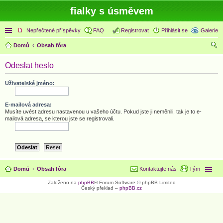
fialky s úsměvem
Rychlé odkazy
Nepřečtené příspěvky
FAQ
Registrovat
Přihlásit se
Galerie
Domů
Obsah fóra
led
Odeslat heslo
at
Uživatelské jméno:
E-mailová adresa:
Musíte uvést adresu nastavenou u vašeho účtu. Pokud jste ji neměnili, tak je to e-
mailová adresa, se kterou jste se registrovali.
Domů
Obsah fóra
Kontaktujte nás
Tým
Založeno na
phpBB
® Forum Software © phpBB Limited
Český překlad –
phpBB.cz