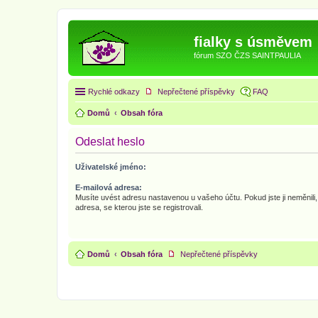
fialky s úsměvem
fórum SZO ČZS SAINTPAULIA
Rychlé odkazy
Nepřečtené příspěvky
FAQ
Domů
Obsah fóra
Odeslat heslo
Uživatelské jméno:
E-mailová adresa:
Musíte uvést adresu nastavenou u vašeho účtu. Pokud jste ji neměnili, 
adresa, se kterou jste se registrovali.
Domů
Obsah fóra
Nepřečtené příspěvky