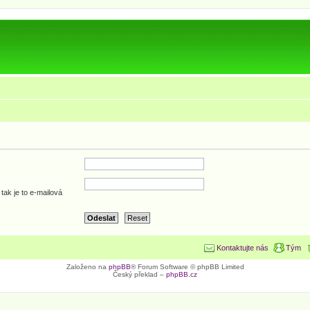
tak je to e-mailová
Kontaktujte nás
Tým
Založeno na
phpBB
® Forum Software © phpBB Limited
Český překlad –
phpBB.cz