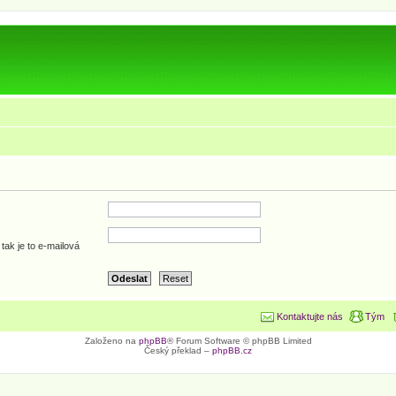
tak je to e-mailová
Kontaktujte nás
Tým
Založeno na
phpBB
® Forum Software © phpBB Limited
Český překlad –
phpBB.cz