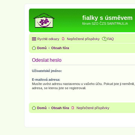
fialky s úsměvem
fórum SZO ČZS SAINTPAULIA
Rychlé odkazy
Nepřečtené příspěvky
FAQ
Domů
Obsah fóra
Odeslat heslo
Uživatelské jméno:
E-mailová adresa:
Musíte uvést adresu nastavenou u vašeho účtu. Pokud jste ji neměnili, 
adresa, se kterou jste se registrovali.
Domů
Obsah fóra
Nepřečtené příspěvky