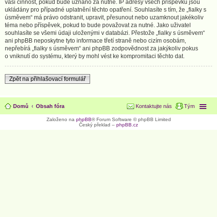
vaši činnost, pokud bude uznáno za nutné. IP adresy všech příspěvků jsou
ukládány pro případné uplatnění těchto opatření. Souhlasíte s tím, že „fialky s
úsměvem“ má právo odstranit, upravit, přesunout nebo uzamknout jakékoliv
téma nebo příspěvek, pokud to bude považovat za nutné. Jako uživatel
souhlasíte se všemi údaji uloženými v databázi. Přestože „fialky s úsměvem“
ani phpBB neposkytne tyto informace třetí straně nebo cizím osobám,
nepřebírá „fialky s úsměvem“ ani phpBB zodpovědnost za jakýkoliv pokus
o vniknutí do systému, který by mohl vést ke kompromitaci těchto dat.
Zpět na přihlašovací formulář
Domů
Obsah fóra
Kontaktujte nás
Tým
Založeno na
phpBB
® Forum Software © phpBB Limited
Český překlad –
phpBB.cz