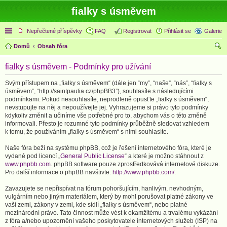
fialky s úsměvem
Rychlé odkazy
Nepřečtené příspěvky
FAQ
Registrovat
Přihlásit se
Galerie
Domů
Obsah fóra
led
fialky s úsměvem - Podmínky pro užívání
at
Svým přístupem na „fialky s úsměvem“ (dále jen “my”, “naše”, “nás”, “fialky s
úsměvem”, “http://saintpaulia.cz/phpBB3”), souhlasíte s následujícími
podmínkami. Pokud nesouhlasíte, neprodleně opusťte „fialky s úsměvem“,
nevstupujte na něj a nepoužívejte jej. Vyhrazujeme si právo tyto podmínky
kdykoliv změnit a učiníme vše potřebné pro to, abychom vás o této změně
informovali. Přesto je rozumné tyto podmínky průběžně sledovat vzhledem
k tomu, že používáním „fialky s úsměvem“ s nimi souhlasíte.
Naše fóra beží na systému phpBB, což je řešení internetového fóra, které je
vydané pod licencí „
General Public License
“ a které je možno stáhnout z
www.phpbb.com
. phpBB software pouze zprostředkovává internetové diskuze.
Pro další informace o phpBB navštivte:
http://www.phpbb.com/
.
Zavazujete se nepřispívat na fórum pohoršujícím, hanlivým, nevhodným,
vulgárním nebo jiným materiálem, který by mohl porušovat platné zákony ve
vaší zemi, zákony v zemi, kde sídlí „fialky s úsměvem“, nebo platné
mezinárodní právo. Tato činnost může vést k okamžitému a trvalému vykázání
z fóra a/nebo upozornění vašeho poskytovatele internetových služeb (ISP) na