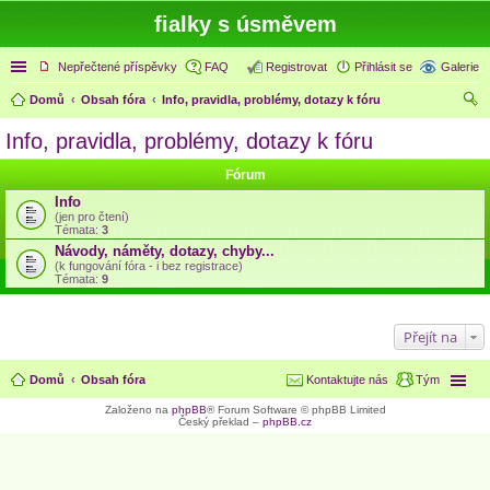
fialky s úsměvem
Rychlé odkazy
Nepřečtené příspěvky
FAQ
Registrovat
Přihlásit se
Galerie
Domů
Obsah fóra
Info, pravidla, problémy, dotazy k fóru
led
Info, pravidla, problémy, dotazy k fóru
at
Fórum
Info
(jen pro čtení)
Témata:
3
Návody, náměty, dotazy, chyby...
(k fungování fóra - i bez registrace)
Témata:
9
Přejít na
Domů
Obsah fóra
Kontaktujte nás
Tým
Založeno na
phpBB
® Forum Software © phpBB Limited
Český překlad –
phpBB.cz