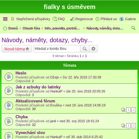
fialky s úsměvem
Rychlé odkazy
Nepřečtené příspěvky
FAQ
Registrovat
Přihlásit se
Galerie
Domů
Obsah fóra
Info, pravidla, problémy, dotazy k fóru
Návody, náměty, dotazy, chyby...
led
Návody, náměty, dotazy, chyby...
at
Nové téma
9 témat • Stránka
1
z
1
Témata
Heslo
Poslední příspěvek od
Džejn
«
čtv 22. bře 2018 17:30:39
Odpovědi:
2
Jak z azbuky do latinky
Poslední příspěvek od
HankaP
«
úte 20. úno 2018 20:05:26
Odpovědi:
3
Aktualizované fórum
Poslední příspěvek od
Evuška
«
ned 18. úno 2018 14:06:19
Odpovědi:
30
1
2
Chyba
Poslední příspěvek od
janli
«
ned 30. srp 2015 18:41:24
Odpovědi:
22
1
2
Vynechání slov
Poslední příspěvek od
HankaP
«
stř 30. dub 2014 6:25:42