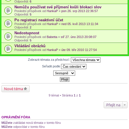
Odpovědi:
6
Nemůžu používat své příjmení kvůli blokaci slov
Poslední příspěvek od
HankaP
«
pon 26. srp 2013 22:36:57
Odpovědi:
5
Po registraci neaktivní účet
Poslední příspěvek od
HankaP
«
ned 05. kvě 2013 13:11:34
Odpovědi:
2
Nedostupnost
Poslední příspěvek od
Babetta
«
stř 27. úno 2013 20:08:07
Odpovědi:
5
Vkládání obrázků
Poslední příspěvek od
HankaP
«
úte 09. bře 2010 11:27:54
Zobrazit témata za předchozí:
Seřadit podle
Nové téma
9 témat • Stránka
1
z
1
Přejít na
OPRÁVNĚNÍ FÓRA
Můžete
zakládat nová témata v tomto fóru
Můžete
odpovídat v tomto fóru