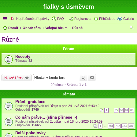
fialky s úsměvem
Rychlé odkazy
Nepřečtené příspěvky
FAQ
Registrovat
Přihlásit se
Galerie
Domů
Obsah fóra
Veřejné fórum
Různé
led
Různé
at
Fórum
Recepty
Témata:
82
Nové téma
20 témat • Stránka
1
z
1
Témata
Přání, gratulace
Poslední příspěvek od
Džejn
«
pon 24. kvě 2021 6:43:42
Odpovědi:
1749
1
…
85
86
87
88
Čo nám práve... (slina přinese :-)
Poslední příspěvek od
Evuška
«
pát 18. pro 2020 18:24:59
Odpovědi:
15665
1
…
781
782
783
784
Další pokojovky