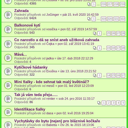
Poslední příspěvek od
Evuška
«
stř 09. pro 2020 13:01:18
Odpovědi:
4365
1
…
216
217
218
219
Zahrada
Poslední příspěvek od
JoGinger
«
pát 15. kvě 2020 16:42:59
Odpovědi:
6424
1
…
319
320
321
322
Balkonové kytí
Poslední příspěvek od
vosička
«
pon 02. zář 2019 14:57:59
Odpovědi:
543
1
…
25
26
27
28
Co narostlo a dá se sníst aneb užitková zahrada
Poslední příspěvek od
Čejka
«
pon 02. zář 2019 13:41:19
Odpovědi:
345
1
…
15
16
17
18
Mává...
Poslední příspěvek od
jadka
«
úte 17. dub 2018 22:12:29
Odpovědi:
4
Kytičkové hádanky
Poslední příspěvek od
Evuška
«
úte 13. úno 2018 23:21:52
Odpovědi:
322
1
…
14
15
16
17
Mini fialky - kde sehnat tak malý květináč?
Poslední příspěvek od
mesič
«
pon 01. led 2018 12:23:09
Odpovědi:
6
Tak já vám teda přeju.....
Poslední příspěvek od
rentier
«
sob 24. pro 2016 11:33:17
Odpovědi:
86
1
2
3
4
5
Identifikace fialky
Poslední příspěvek od
dasa
«
pon 02. kvě 2016 19:25:04
Vychytávky do bytu (nejen) pro bláznivé kočkaře
Poslední příspěvek od
Babetta
«
čtv 26. lis 2015 18:13:06