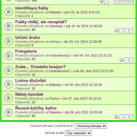
Odpovědi:
380
1
…
17
18
19
20
Identifikace fialky
Poslední příspěvek od
Babetta
«
pon 02. lis 2015 8:53:33
Odpovědi:
1
Fialky chtějí, ale nezaplatí?
Poslední příspěvek od
zdenkap
«
pát 14. lis 2014 12:40:55
Odpovědi:
44
1
2
3
Určení druhu
Poslední příspěvek od
cirrhus
«
úte 03. čer 2014 22:58:08
Odpovědi:
8
Fotogalerie
Poslední příspěvek od
modrakocka1
«
úte 04. čer 2013 10:31:33
Odpovědi:
23
1
2
Znáte... Trisetella hoeijeri?
Poslední příspěvek od
modrakocka1
«
sob 06. dub 2013 20:51:49
Odpovědi:
12
Listina dlužníků
Poslední příspěvek od
Babetta
«
stř 06. bře 2013 22:18:29
Odpovědi:
10
Nálety berušek
Poslední příspěvek od
Packa
«
čtv 07. úno 2013 16:10:14
Odpovědi:
13
Řezané kytičky, kytice
Poslední příspěvek od
Babetta
«
úte 06. pro 2011 19:05:49
Odpovědi:
45
1
2
3
Zobrazit témata za předchozí:
Seřadit podle