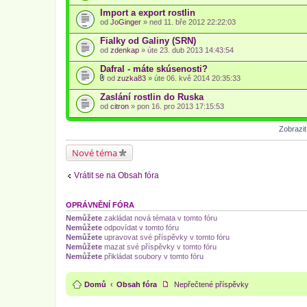
Import a export rostlin
od
JoGinger
» ned 11. bře 2012 22:22:03
Fialky od Galiny (SRN)
od
zdenkap
» úte 23. dub 2013 14:43:54
Dafral - máte skúsenosti?
od
zuzka83
» úte 06. kvě 2014 20:35:33
P
ř
Zaslání rostlin do Ruska
í
od
citron
» pon 16. pro 2013 17:15:53
l
o
h
Zobrazi
a
(
Nové téma
y
)
Vrátit se na Obsah fóra
OPRÁVNĚNÍ FÓRA
Nemůžete
zakládat nová témata v tomto fóru
Nemůžete
odpovídat v tomto fóru
Nemůžete
upravovat své příspěvky v tomto fóru
Nemůžete
mazat své příspěvky v tomto fóru
Nemůžete
přikládat soubory v tomto fóru
Domů
Obsah fóra
Nepřečtené příspěvky