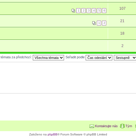
107
1
2
3
4
5
6
21
1
2
18
2
t témata za předchozí:
Seřadit podle
Kontaktujte nás
Tým
Založeno na
phpBB
® Forum Software © phpBB Limited