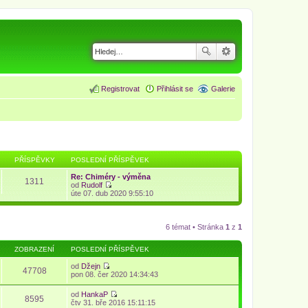
Registrovat
Přihlásit se
Galerie
PŘÍSPĚVKY
POSLEDNÍ PŘÍSPĚVEK
Re: Chiméry - výměna
1311
od
Rudolf
Z
úte 07. dub 2020 9:55:10
o
b
r
a
6 témat • Stránka
1
z
1
z
i
ZOBRAZENÍ
POSLEDNÍ PŘÍSPĚVEK
t
p
od
Džejn
o
47708
Z
pon 08. čer 2020 14:34:43
s
o
l
b
e
od
HankaP
r
8595
d
Z
čtv 31. bře 2016 15:11:15
a
n