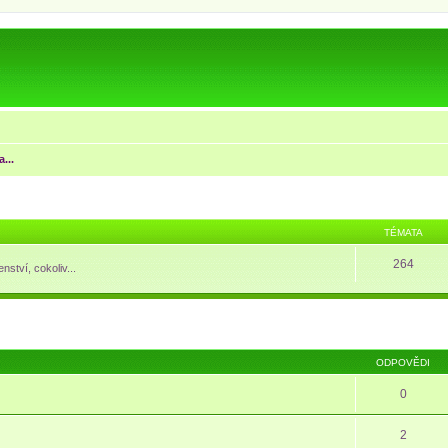
...
TÉMATA
264
nství, cokoliv...
ODPOVĚDI
0
2