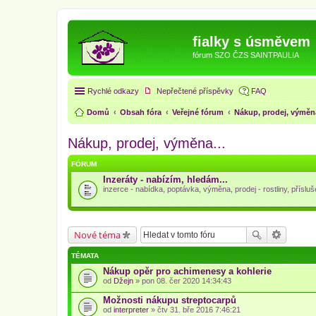
fialky s úsměvem
fórum SZO ČZS SAINTPAULIA
Rychlé odkazy
Nepřečtené příspěvky
FAQ
Domů
Obsah fóra
Veřejné fórum
Nákup, prodej, výměna
Nákup, prodej, výměna...
FÓRUM
Inzeráty - nabízím, hledám...
inzerce - nabídka, poptávka, výměna, prodej - rostliny, přísluše
Nové téma
TÉMATA
Nákup opěr pro achimenesy a kohlerie
od
Džejn
» pon 08. čer 2020 14:34:43
Možnosti nákupu streptocarpů
od
interpreter
» čtv 31. bře 2016 7:46:21