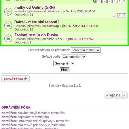
Odpovědi:
107
1
2
3
4
5
6
Fialky od Galiny (SRN)
Poslední příspěvek od
Babetta
«
čtv 07. kvě 2015 8:30:54
Odpovědi:
21
1
2
Dafral - máte skúsenosti?
Poslední příspěvek od
zdenkap
«
čtv 26. čer 2014 15:39:00
Odpovědi:
18
Zaslání rostlin do Ruska
Poslední příspěvek od
citron
«
čtv 19. pro 2013 17:06:52
Odpovědi:
2
Zobrazit témata za předchozí:
Seřadit podle
Nové téma
6 témat • Stránka
1
z
1
Přejít na
OPRÁVNĚNÍ FÓRA
Nemůžete
zakládat nová témata v tomto fóru
Nemůžete
odpovídat v tomto fóru
Nemůžete
upravovat své příspěvky v tomto fóru
Nemůžete
mazat své příspěvky v tomto fóru