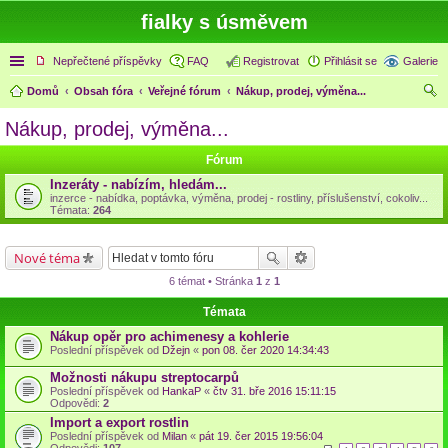
fialky s úsměvem
Rychlé odkazy
Nepřečtené příspěvky
FAQ
Registrovat
Přihlásit se
Galerie
Domů
Obsah fóra
Veřejné fórum
Nákup, prodej, výměna...
led
Nákup, prodej, výměna...
at
Fórum
Inzeráty - nabízím, hledám...
inzerce - nabídka, poptávka, výměna, prodej - rostliny, příslušenství, cokoliv...
Témata:
264
Nové téma
6 témat • Stránka
1
z
1
Témata
Nákup opěr pro achimenesy a kohlerie
Poslední příspěvek od
Džejn
«
pon 08. čer 2020 14:34:43
Možnosti nákupu streptocarpů
Poslední příspěvek od
HankaP
«
čtv 31. bře 2016 15:11:15
Odpovědi:
2
Import a export rostlin
Poslední příspěvek od
Milan
«
pát 19. čer 2015 19:56:04