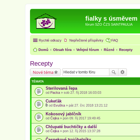
fialky s úsměvem
fórum SZO ČZS SAINTPAULIA
Rychlé odkazy
Nepřečtené příspěvky
FAQ
Domů
Obsah fóra
Veřejné fórum
Různé
Recepty
Recepty
Nové téma
TÉMATA
Sterilovaná řepa
od
Packa
» sob 27. říj 2018 16:03:03
Cukeťák
od
Evuška
» pát 27. črc 2018 13:21:12
P
ř
Kokosový jablčník
í
od
Čejka
» pon 09. říj 2017 19:49:45
l
o
Chlupaté buchtičky a další
h
od
a
Čejka
» pon 12. říj 2015 13:37:28
(
y
Česnekové trojúhelníky