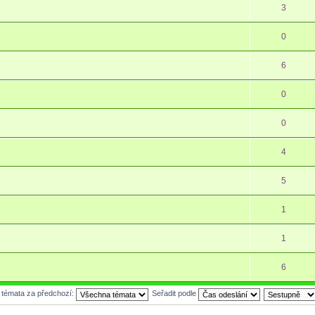
3
0
6
0
0
4
5
1
1
6
t témata za předchozí:
Seřadit podle