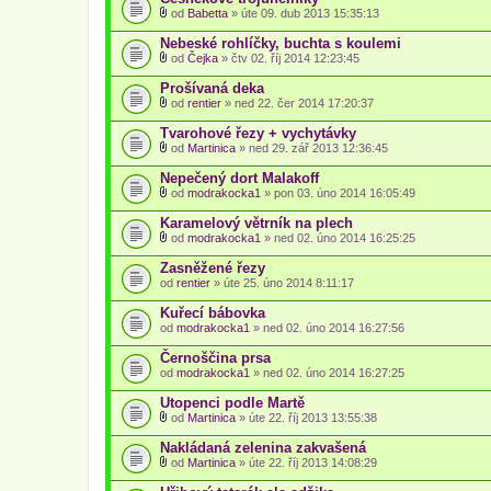
)
od
Babetta
» úte 09. dub 2013 15:35:13
P
ř
Nebeské rohlíčky, buchta s koulemi
í
od
Čejka
» čtv 02. říj 2014 12:23:45
l
P
o
ř
Prošívaná deka
h
í
a
od
rentier
» ned 22. čer 2014 17:20:37
l
P
(
o
ř
y
Tvarohové řezy + vychytávky
h
í
)
a
od
Martinica
» ned 29. zář 2013 12:36:45
l
P
(
o
ř
y
Nepečený dort Malakoff
h
í
)
a
od
modrakocka1
» pon 03. úno 2014 16:05:49
l
P
(
o
ř
y
Karamelový větrník na plech
h
í
)
a
od
modrakocka1
» ned 02. úno 2014 16:25:25
l
P
(
o
ř
y
Zasněžené řezy
h
í
)
od
a
rentier
» úte 25. úno 2014 8:11:17
l
(
o
y
Kuřecí bábovka
h
)
od
a
modrakocka1
» ned 02. úno 2014 16:27:56
(
y
Černoščina prsa
)
od
modrakocka1
» ned 02. úno 2014 16:27:25
Utopenci podle Martě
od
Martinica
» úte 22. říj 2013 13:55:38
P
ř
Nakládaná zelenina zakvašená
í
od
Martinica
» úte 22. říj 2013 14:08:29
l
P
o
ř