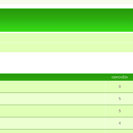
ODPOVĚDI
0
5
5
4