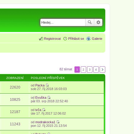
Registrovat
Přihlásit se
Galerie
82 témat
1
2
3
4
ZOBRAZENÍ
POSLEDNÍ PŘÍSPĚVEK
od
Packa
22620
Z
sob 27. říj 2018 16:03:03
o
b
od
Evuška
r
10825
Z
pát 03. srp 2018 22:52:40
a
o
z
b
od
ivča
i
r
12187
Z
úte 17. říj 2017 12:06:02
t
a
o
p
z
b
o
od
modrakocka1
i
r
11243
s
Z
pon 12. říj 2015 21:13:54
t
a
l
o
p
z
e
b
o