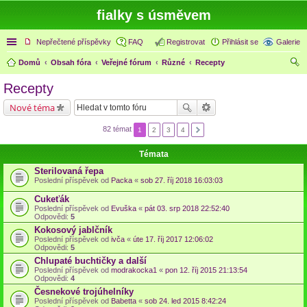
fialky s úsměvem
Rychlé odkazy
Nepřečtené příspěvky
FAQ
Registrovat
Přihlásit se
Galerie
Domů
Obsah fóra
Veřejné fórum
Různé
Recepty
led
Recepty
at
Nové téma
82 témat
1
2
3
4
Témata
Sterilovaná řepa
Poslední příspěvek od
Packa
«
sob 27. říj 2018 16:03:03
Cukeťák
Poslední příspěvek od
Evuška
«
pát 03. srp 2018 22:52:40
Odpovědi:
5
Kokosový jablčník
Poslední příspěvek od
ivča
«
úte 17. říj 2017 12:06:02
Odpovědi:
5
Chlupaté buchtičky a další
Poslední příspěvek od
modrakocka1
«
pon 12. říj 2015 21:13:54
Odpovědi:
4
Česnekové trojúhelníky
Poslední příspěvek od
Babetta
«
sob 24. led 2015 8:42:24