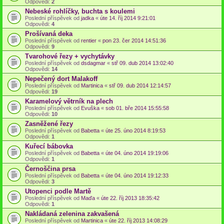
Odpovědi:
2
Nebeské rohlíčky, buchta s koulemi
Poslední příspěvek od
jadka
«
úte 14. říj 2014 9:21:01
Odpovědi:
4
Prošívaná deka
Poslední příspěvek od
rentier
«
pon 23. čer 2014 14:51:36
Odpovědi:
9
Tvarohové řezy + vychytávky
Poslední příspěvek od
dsdagmar
«
stř 09. dub 2014 13:02:40
Odpovědi:
14
Nepečený dort Malakoff
Poslední příspěvek od
Martinica
«
stř 09. dub 2014 12:14:57
Odpovědi:
19
Karamelový větrník na plech
Poslední příspěvek od
Evuška
«
sob 01. bře 2014 15:55:58
Odpovědi:
10
Zasněžené řezy
Poslední příspěvek od
Babetta
«
úte 25. úno 2014 8:19:53
Odpovědi:
1
Kuřecí bábovka
Poslední příspěvek od
Babetta
«
úte 04. úno 2014 19:19:06
Odpovědi:
1
Černoščina prsa
Poslední příspěvek od
Babetta
«
úte 04. úno 2014 19:12:33
Odpovědi:
3
Utopenci podle Martě
Poslední příspěvek od
Maďa
«
úte 22. říj 2013 18:35:42
Odpovědi:
1
Nakládaná zelenina zakvašená
Poslední příspěvek od
Martinica
«
úte 22. říj 2013 14:08:29