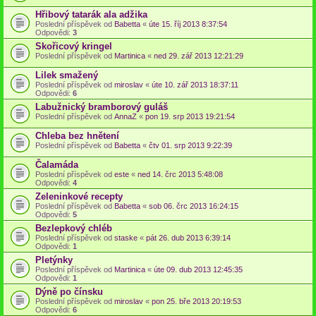
Hřibový tatarák ala adžika
Poslední příspěvek od
Babetta
«
úte 15. říj 2013 8:37:54
Odpovědi:
3
Skořicový kringel
Poslední příspěvek od
Martinica
«
ned 29. zář 2013 12:21:29
Lilek smažený
Poslední příspěvek od
miroslav
«
úte 10. zář 2013 18:37:11
Odpovědi:
6
Labužnický bramborový guláš
Poslední příspěvek od
AnnaZ
«
pon 19. srp 2013 19:21:54
Chleba bez hnětení
Poslední příspěvek od
Babetta
«
čtv 01. srp 2013 9:22:39
Čalamáda
Poslední příspěvek od
este
«
ned 14. črc 2013 5:48:08
Odpovědi:
4
Zeleninkové recepty
Poslední příspěvek od
Babetta
«
sob 06. črc 2013 16:24:15
Odpovědi:
5
Bezlepkový chléb
Poslední příspěvek od
staske
«
pát 26. dub 2013 6:39:14
Odpovědi:
1
Pletýnky
Poslední příspěvek od
Martinica
«
úte 09. dub 2013 12:45:35
Odpovědi:
1
Dýně po čínsku
Poslední příspěvek od
miroslav
«
pon 25. bře 2013 20:19:53
Odpovědi:
6